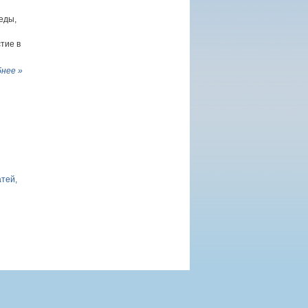
еды,
тие в
нее »
атей,