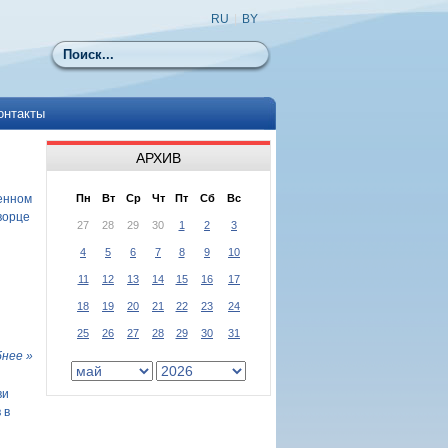
RU
|
BY
Поиск
онтакты
АРХИВ
енном
Пн
Вт
Ср
Чт
Пт
Сб
Вс
ворце
27
28
29
30
1
2
3
4
5
6
7
8
9
10
11
12
13
14
15
16
17
18
19
20
21
22
23
24
25
26
27
28
29
30
31
нее »
ви
 в