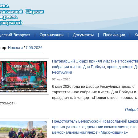
усский Экзархат
Организации
Документы
Публикации
К
тор:
Новости
/
7.05.2026
Патриарший Экзарх принял участие в торжеств
собрании в честь Дня Победы, прошедшем во Д
Республики
07 мая 2026
6 мая 2026 года во Дворце Республики прошло
торжественное собрание в честь Дня Победы и
праздничный концерт «Подвиг отцов – гордость
отомков».
Подроб
Предстоятель Белорусской Православной Церк
принял участие в церемонии возложения цветов
мемориальном комплексе «Масюковщина»