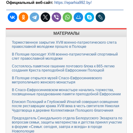
Официальный веб-сайт:
https://eparhia992.by/
МАТЕРИАЛЫ
Торжественное закрытие XVIII военно-патриотического слета
православной молодежи прошло в Полоцке
В Полоцке проходит XVIII военно-патриотический спортивный
слет православной молодежи
Состоялось памятное гашение почтового блока к 865-летию
создания Креста преподобной Евфросинии Полоцкой
В Полоцке открылся музей Спасо-Евфросиниевского
митрополичьего женского монастыря
В Спасо-Евфросиниевском монастыре начались торжества,
посвященные празднованию памяти преподобной Евфросинии
Епископ Полоцкий и Глубокский Игнатий совершил освящение
после реставрации храма XVIII века в честь святителя Николая
Чудотворца в деревне Коллективная Полоцкого благочиния
Председатель Синодального отдела Белорусского Экзархата по
вопросам семьи, защиты материнства и детства принял участие
в форуме «Семья: сегодня, завтра и всегда» в городе
Новополоцке