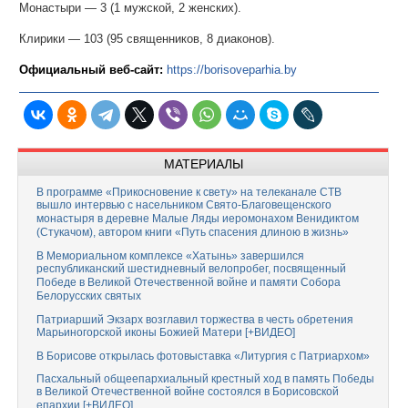
Монастыри — 3 (1 мужской, 2 женских).
Клирики — 103 (95 священников, 8 диаконов).
Официальный веб-сайт:
https://borisoveparhia.by
МАТЕРИАЛЫ
В программе «Прикосновение к свету» на телеканале СТВ
вышло интервью с насельником Свято-Благовещенского
монастыря в деревне Малые Ляды иеромонахом Венидиктом
(Стукачом), автором книги «Путь спасения длиною в жизнь»
В Мемориальном комплексе «Хатынь» завершился
республиканский шестидневный велопробег, посвященный
Победе в Великой Отечественной войне и памяти Собора
Белорусских святых
Патриарший Экзарх возглавил торжества в честь обретения
Марьиногорской иконы Божией Матери [+ВИДЕО]
В Борисове открылась фотовыставка «Литургия с Патриархом»
Пасхальный общеепархиальный крестный ход в память Победы
в Великой Отечественной войне состоялся в Борисовской
епархии [+ВИДЕО]