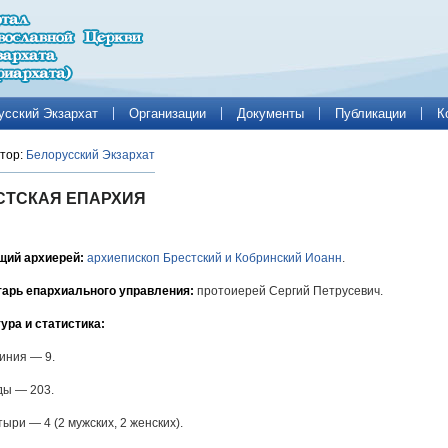
усский Экзархат
Организации
Документы
Публикации
К
тор:
Белорусский Экзархат
СТСКАЯ ЕПАРХИЯ
щий архиерей:
архиепископ Брестский и Кобринский Иоанн
.
тарь епархиального управления:
протоиерей Сергий Петрусевич.
ура и статистика:
иния — 9.
ды — 203.
ыри — 4 (2 мужских, 2 женских).