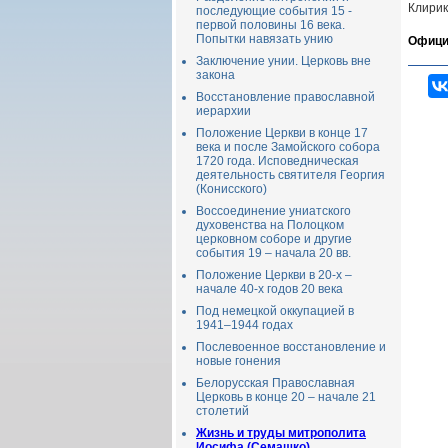
Клирик
последующие события 15 -
первой половины 16 века.
Попытки навязать унию
Офици
Заключение унии. Церковь вне
закона
Восстановление православной
иерархии
Положение Церкви в конце 17
века и после Замойского собора
1720 года. Исповедническая
деятельность святителя Георгия
(Конисского)
Воссоединение униатского
духовенства на Полоцком
церковном соборе и другие
события 19 – начала 20 вв.
Положение Церкви в 20-х –
начале 40-х годов 20 века
Под немецкой оккупацией в
1941–1944 годах
Послевоенное восстановление и
новые гонения
Белорусская Православная
Церковь в конце 20 – начале 21
столетий
Жизнь и труды митрополита
Иосифа (Семашко)