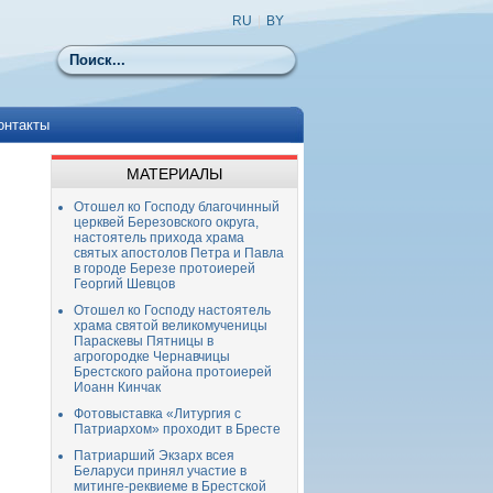
RU
|
BY
Поиск
онтакты
МАТЕРИАЛЫ
Отошел ко Господу благочинный
церквей Березовского округа,
настоятель прихода храма
святых апостолов Петра и Павла
в городе Березе протоиерей
Георгий Шевцов
Отошел ко Господу настоятель
храма святой великомученицы
Параскевы Пятницы в
агрогородке Чернавчицы
Брестского района протоиерей
Иоанн Кинчак
Фотовыставка «Литургия с
Патриархом» проходит в Бресте
Патриарший Экзарх всея
Беларуси принял участие в
митинге-реквиеме в Брестской