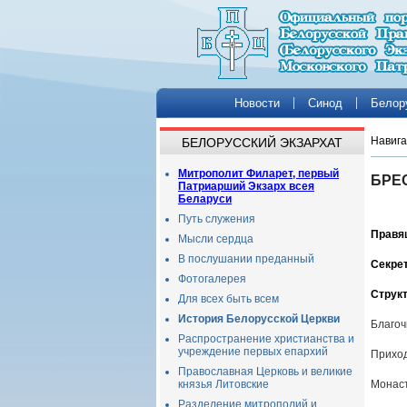
Новости
Синод
Белор
Навига
БЕЛОРУССКИЙ ЭКЗАРХАТ
Митрополит Филарет, первый
БРЕ
Патриарший Экзарх всея
Беларуси
Путь служения
Правя
Мысли сердца
В послушании преданный
Секре
Фотогалерея
Структ
Для всех быть всем
История Белорусской Церкви
Благоч
Распространение христианства и
учреждение первых епархий
Прихо
Православная Церковь и великие
князья Литовские
Монаст
Разделение митрополий и