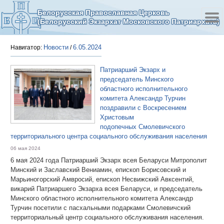
Белорусская Православная Церковь
(Белорусский Экзархат Московского Патриархата)
Новости
6.05.2024
Навигатор:
/
Патриарший Экзарх и
председатель Минского
областного исполнительного
комитета Александр Турчин
поздравили с Воскресением
Христовым
подопечных Смолевичского
территориального центра социального обслуживания населения
06 мая 2024
6 мая 2024 года Патриарший Экзарх всея Беларуси Митрополит
Минский и Заславский Вениамин, епископ Борисовский и
Марьиногорский Амвросий, епископ Несвижский Авксентий,
викарий Патриаршего Экзарха всея Беларуси, и председатель
Минского областного исполнительного комитета Александр
Турчин посетили с пасхальными подарками Смолевичский
территориальный центр социального обслуживания населения.