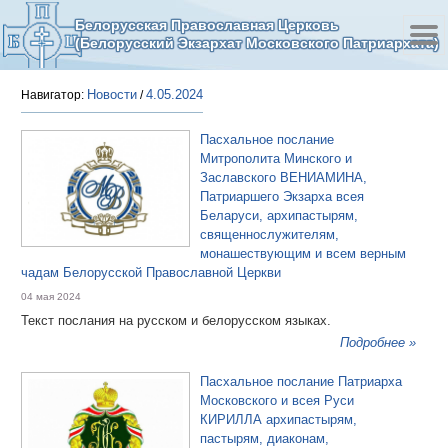
Белорусская Православная Церковь
(Белорусский Экзархат Московского Патриархата)
Новости
4.05.2024
Навигатор:
/
Пасхальное послание
Митрополита Минского и
Заславского ВЕНИАМИНА,
Патриаршего Экзарха всея
Беларуси, архипастырям,
священнослужителям,
монашествующим и всем верным
чадам Белорусской Православной Церкви
04 мая 2024
Текст послания на русском и белорусском языках.
Подробнее »
Пасхальное послание Патриарха
Московского и всея Руси
КИРИЛЛА архипастырям,
пастырям, диаконам,