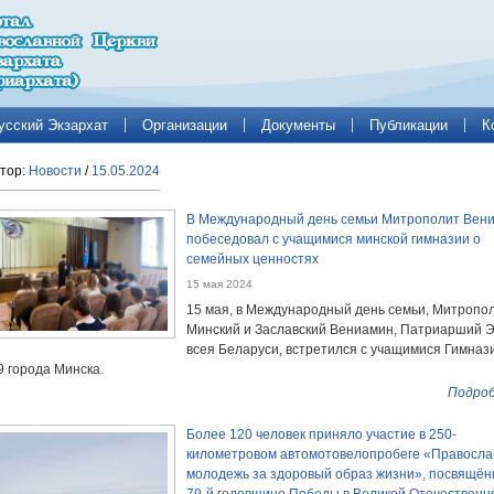
усский Экзархат
Организации
Документы
Публикации
К
тор:
Новости
/
15.05.2024
В Международный день семьи Митрополит Вен
побеседовал с учащимися минской гимназии о
семейных ценностях
15 мая 2024
15 мая, в Международный день семьи, Митропо
Минский и Заславский Вениамин, Патриарший Э
всея Беларуси, встретился с учащимися Гимна
9 города Минска.
Подроб
Более 120 человек приняло участие в 250-
километровом автомотовелопробеге «Правосла
молодежь за здоровый образ жизни», посвящё