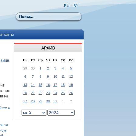
RU
|
BY
Поиск
онтакты
АРХИВ
иамин
Пн
Вт
Ср
Чт
Пт
Сб
Вс
29
30
1
2
3
4
5
6
7
8
9
10
11
12
13
14
15
16
17
18
19
лит
кзарх
20
21
22
23
24
25
26
зии №
27
28
29
30
31
1
2
нее »
вная
нном