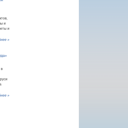
ой
ктов,
вы и
веты и
нее »
гда»
 в
аруси
а
нее »