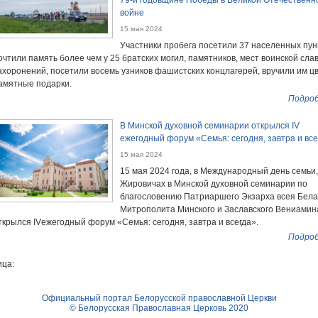
79-й годовщине Победы в Великой Отечественн
войне
15 мая 2024
Участники пробега посетили 37 населенных пун
очтили память более чем у 25 братских могил, памятников, мест воинской сла
ахоронений, посетили восемь узников фашистских концлагерей, вручили им ц
амятные подарки.
Подроб
В Минской духовной семинарии открылся IV
ежегодный форум «Семья: сегодня, завтра и все
15 мая 2024
15 мая 2024 года, в Международный день семьи,
Жировичах в Минской духовной семинарии по
благословению Патриаршего Экзарха всея Бел
Митрополита Минского и Заславского Вениамин
ткрылся IVежегодный форум «Семья: сегодня, завтра и всегда».
Подроб
ца:
Официальный портал Белорусской православной Церкви
© Белорусская Православная Церковь 2020