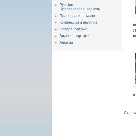
Русская
Православная Церковь
Православие в мире
Конфессии и религии
п
Фоторепортажи
з
Видеорепортажи
п
Анонсы
о
Страни