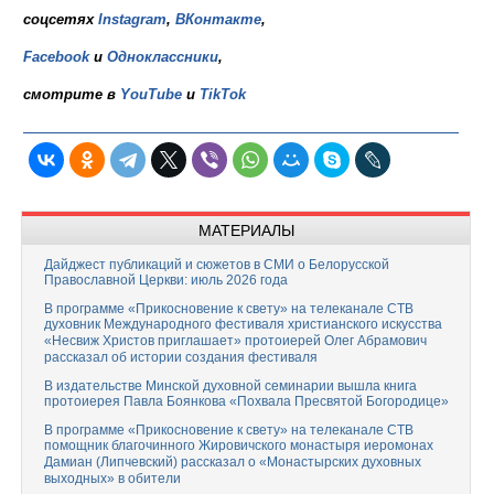
соцсетях
Instagram
,
ВКонтакте
,
Facebook
и
Одноклассники
,
смотрите в
YouTube
и
TikTok
МАТЕРИАЛЫ
Дайджест публикаций и сюжетов в СМИ о Белорусской
Православной Церкви: июль 2026 года
В программе «Прикосновение к свету» на телеканале СТВ
духовник Международного фестиваля христианского искусства
«Несвиж Христов приглашает» протоиерей Олег Абрамович
рассказал об истории создания фестиваля
В издательстве Минской духовной семинарии вышла книга
протоиерея Павла Боянкова «Похвала Пресвятой Богородице»
В программе «Прикосновение к свету» на телеканале СТВ
помощник благочинного Жировичского монастыря иеромонах
Дамиан (Липчевский) рассказал о «Монастырских духовных
выходных» в обители