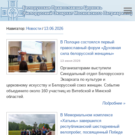
Белорусская Православная Церковь
(Белорусский Экзархат Московского Патриархата)
Новости
13.06.2026
Навигатор:
/
В Полоцке состоялся первый
православный форум «Духовная
сила белорусской женщины»
13 июня 2026
Организаторами выступили
Синодальный отдел Белорусского
Экзархата по культуре и
церковному искусству и Белорусский союз женщин. Событие
объединило около 160 участниц из Витебской и Минской
областей.
Подробнее »
В Мемориальном комплексе
«Хатынь» завершился
республиканский шестидневный
велопробег, посвященный Победе