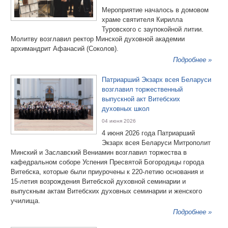
Мероприятие началось в домовом
храме святителя Кирилла
Туровского с заупокойной литии.
Молитву возглавил ректор Минской духовной академии
архимандрит Афанасий (Соколов).
Подробнее »
Патриарший Экзарх всея Беларуси
возглавил торжественный
выпускной акт Витебских
духовных школ
04 июня 2026
4 июня 2026 года Патриарший
Экзарх всея Беларуси Митрополит
Минский и Заславский Вениамин возглавил торжества в
кафедральном соборе Успения Пресвятой Богородицы города
Витебска, которые были приурочены к 220-летию основания и
15-летия возрождения Витебской духовной семинарии и
выпускным актам Витебских духовных семинарии и женского
училища.
Подробнее »