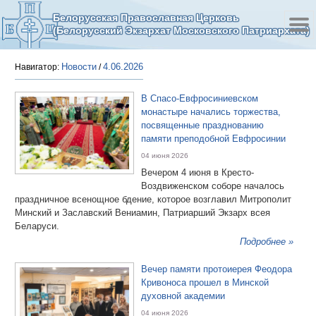
Белорусская Православная Церковь
(Белорусский Экзархат Московского Патриархата)
Новости
4.06.2026
Навигатор:
/
В Спасо-Евфросиниевском
монастыре начались торжества,
посвященные празднованию
памяти преподобной Евфросинии
04 июня 2026
Вечером 4 июня в Кресто-
Воздвиженском соборе началось
праздничное всенощное бдение, которое возглавил Митрополит
Минский и Заславский Вениамин, Патриарший Экзарх всея
Беларуси.
Подробнее »
Вечер памяти протоиерея Феодора
Кривоноса прошел в Минской
духовной академии
04 июня 2026