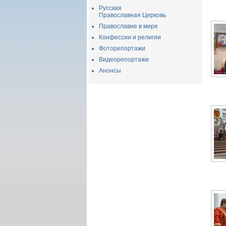
Русская
Православная Церковь
Православие в мире
Конфессии и религии
Фоторепортажи
Видеорепортажи
Анонсы