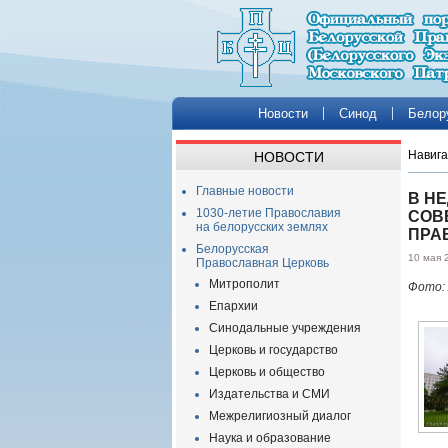
Новости
Синод
Белор
Навига
НОВОСТИ
Главные новости
В Н
1030-летие Православия
СОВ
на белорусских землях
ПРА
Белорусская
10 мая 
Православная Церковь
Митрополит
Фото:
Епархии
Синодальные учреждения
Церковь и государство
Церковь и общество
Издательства и СМИ
Межрелигиозный диалог
Наука и образование