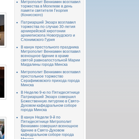
Митрополит Вениамин возглавил
торжества в Могилеве в день
памяти святителя Георгия
(Конисского)
Патриарший Экзарх возглавил
торжества по случаю 30-летия
архиерейской хиротонии
архиепископа Новогрудского и
Слонимского Гурия
В канун престольного праздника
Митрополит Вениамин возглавил
всенощное бдение в храме
святой равноапостольной Марии
Магдалины города Минска
Митрополит Вениамин возглавил
престольное торжество
Серафимовского прихода города
Минска
В Неделю 9-ю по Пятидесятнице
Патриарший Экзарх совершил
Божественную литургию в Свято-
Духовом кафедральном соборе
города Минска
В канун Недели 9-й по
Пятидесятнице Митрополит
Вениамин совершил всенощное
бдение в Свято-Духовом
кафедральном соборе города