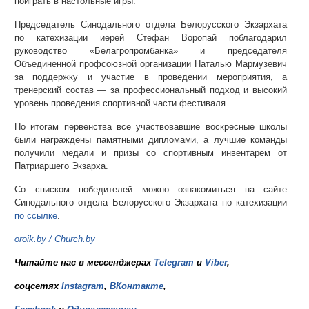
поиграть в настольные игры.
Председатель Синодального отдела Белорусского Экзархата
по катехизации иерей Стефан Воропай поблагодарил
руководство «Белагропромбанка» и председателя
Объединенной профсоюзной организации Наталью Мармузевич
за поддержку и участие в проведении мероприятия, а
тренерский состав — за профессиональный подход и высокий
уровень проведения спортивной части фестиваля.
По итогам первенства все участвовавшие воскресные школы
были награждены памятными дипломами, а лучшие команды
получили медали и призы со спортивным инвентарем от
Патриаршего Экзарха.
Со списком победителей можно ознакомиться на сайте
Синодального отдела Белорусского Экзархата по катехизации
по ссылке
.
oroik.by
/
Church.by
Читайте нас в мессенджерах
Telegram
и
Viber
,
соцсетях
Instagram
,
ВКонтакте
,