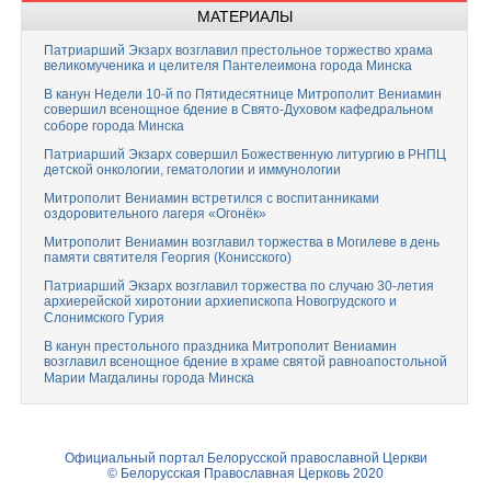
МАТЕРИАЛЫ
Патриарший Экзарх возглавил престольное торжество храма
великомученика и целителя Пантелеимона города Минска
В канун Недели 10-й по Пятидесятнице Митрополит Вениамин
совершил всенощное бдение в Свято-Духовом кафедральном
соборе города Минска
Патриарший Экзарх совершил Божественную литургию в РНПЦ
детской онкологии, гематологии и иммунологии
Митрополит Вениамин встретился с воспитанниками
оздоровительного лагеря «Огонёк»
Митрополит Вениамин возглавил торжества в Могилеве в день
памяти святителя Георгия (Конисского)
Патриарший Экзарх возглавил торжества по случаю 30-летия
архиерейской хиротонии архиепископа Новогрудского и
Слонимского Гурия
В канун престольного праздника Митрополит Вениамин
возглавил всенощное бдение в храме святой равноапостольной
Марии Магдалины города Минска
Официальный портал Белорусской православной Церкви
© Белорусская Православная Церковь 2020