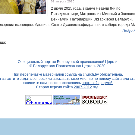
03 августа 2025
2 июля 2025 года, в канун Недели 8-й по
Пятидесятнице, Митрополит Минский и Заславс
Вениамин, Патриарший Экзарх всея Беларуси,
овершил всенощное бдение в Свято-Духовом кафедральном соборе города Ми
Подроб
ца:
Официальный портал Белорусской православной Церкви
© Белорусская Православная Церковь 2020
При перепечатке материалов ссылка на
church.by
обязательна.
 вы хотите задать вопрос или высказать свое мнение по поводу сайта или ст
напишите нам, воспользовавшись
почтовой формой.
Старая версия сайта
2007-2012
год.