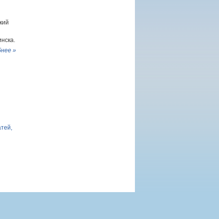
кий
нска.
нее »
атей,