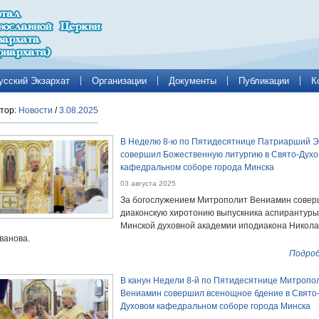
усский Экзархат
Организации
Документы
Публикации
К
тор:
Новости
/
3.08.2025
В Неделю 8-ю по Пятидесятнице Патриарший Э
совершил Божественную литургию в Свято-Дух
кафедральном соборе города Минска
03 августа 2025
За богослужением Митрополит Вениамин сове
диаконскую хиротонию выпускника аспирантуры
Минской духовной академии иподиакона Никол
ванова.
Подроб
В канун Недели 8-й по Пятидесятнице Митропо
Вениамин совершил всенощное бдение в Свято
Духовом кафедральном соборе города Минска