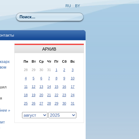
RU
|
BY
Поиск
онтакты
АРХИВ
кзарх
Пн
Вт
Ср
Чт
Пт
Сб
Вс
овом
28
29
30
31
1
2
3
4
5
6
7
8
9
10
11
12
13
14
15
16
17
ршил
18
19
20
21
22
23
24
ая
25
26
27
28
29
30
31
нее »
лит
-