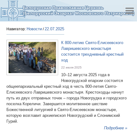
Белорусская Православная Церковь
(Белорусский Экзархат Московского Патриархата)
Новости
22.07.2025
Навигатор:
/
К 800-летию Свято-Елисеевского
Лавришевского монастыря
состоится трехдневный крестный
ход
22 июля 2025
10–12 августа 2025 года в
Новогрудской епархии состоится
общеепархиальный крестный ход в честь 800-летия Свято-
Елисеевского Лавришевского монастыря. Крестоходцы начнут
путь из двух отправных точек – города Новогрудка и городского
поселка Кореличи. Завершится молитвенное шествие
Божественной литургией в Свято-Елисеевском монастыре,
которую возглавит архиепископ Новогрудский и Слонимский
Гурий.
Подробнее »