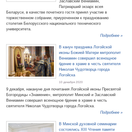
Заславский Вениамин,
Патриарший экзарх всея
Беларуси, в качестве почетного гостя принял участие в
торжественном собрании, приуроченном к празднованию
столетия Белорусского национального технического
университета.
Подробнее »
В канун праздника Логойской
иконы Божией Матери митрополит
Вениамин совершил всенощное
бдение в храме в честь святителя
Николая Чудотворца города
Логойска
10 декабря 2020
9 декабря, накануне дня почитания Логойской иконы Пресвятой
Богородицы «Знамение», митрополит Минский и Заславский
Вениамин совершил всенощное бдение в храме в честь
святителя Николая Чудотворца города Логойска.
Подробнее »
В Минской духовной семинарии
состоялись XIII Чтения памяти