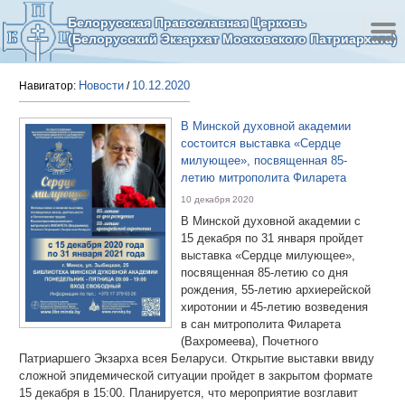
Белорусская Православная Церковь
(Белорусский Экзархат Московского Патриархата)
Новости
10.12.2020
Навигатор:
/
В Минской духовной академии
состоится выставка «Сердце
милующее», посвященная 85-
летию митрополита Филарета
10 декабря 2020
В Минской духовной академии с
15 декабря по 31 января пройдет
выставка «Сердце милующее»,
посвященная 85-летию со дня
рождения, 55-летию архиерейской
хиротонии и 45-летию возведения
в сан митрополита Филарета
(Вахромеева), Почетного
Патриаршего Экзарха всея Беларуси. Открытие выставки ввиду
сложной эпидемической ситуации пройдет в закрытом формате
15 декабря в 15:00. Планируется, что мероприятие возглавит