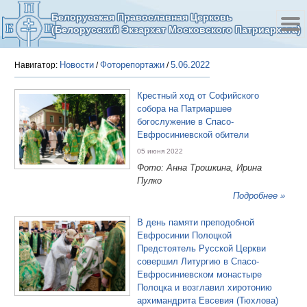
Белорусская Православная Церковь
(Белорусский Экзархат Московского Патриархата)
Новости
Фоторепортажи
5.06.2022
Навигатор:
/
/
Крестный ход от Софийского
собора на Патриаршее
богослужение в Спасо-
Евфросиниевской обители
05 июня 2022
Фото: Анна Трошкина, Ирина
Пулко
Подробнее »
В день памяти преподобной
Евфросинии Полоцкой
Предстоятель Русской Церкви
совершил Литургию в Спасо-
Евфросиниевском монастыре
Полоцка и возглавил хиротонию
архимандрита Евсевия (Тюхлова)