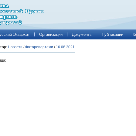
усский Экзархат
Организации
Документы
Публикации
К
тор:
Новости
/
Фоторепортажи
/
16.08.2021
ца: