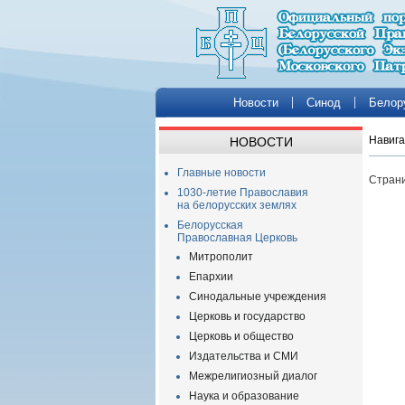
Новости
Синод
Белор
Навига
НОВОСТИ
Главные новости
Страни
1030-летие Православия
на белорусских землях
Белорусская
Православная Церковь
Митрополит
Епархии
Синодальные учреждения
Церковь и государство
Церковь и общество
Издательства и СМИ
Межрелигиозный диалог
Наука и образование