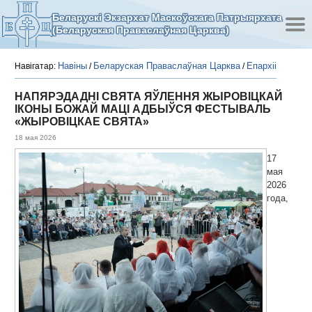
Беларускі Экзархат Маскоўскага Патрыярхата
(Беларуская Праваслаўная Царква)
Навіны
Беларуская Праваслаўная Царква
Епархіі
Навігатар:
/
/
НАПЯРЭДАДНІ СВЯТА ЯЎЛЕННЯ ЖЫРОВІЦКАЙ
ІКОНЫ БОЖАЙ МАЦІ АДБЫЎСЯ ФЕСТЫВАЛЬ
«ЖЫРОВІЦКАЕ СВЯТА»
18 мая 2026
17
мая
2026
года,