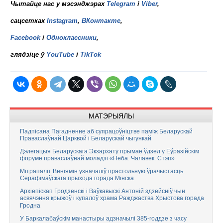
Чытайце нас у мэсэнджэрах
Telegram
і
Viber
,
сацсетках
Instagram
,
ВКонтакте
,
Facebook
і
Одноклассники
,
глядзіце ў
YouTube
і
TikTok
МАТЭРЫЯЛЫ
Падпісана Пагадненне аб супрацоўніцтве паміж Беларускай
Праваслаўнай Царквой і Беларускай чыгункай
Дэлегацыя Беларускага Экзархату прымае ўдзел у Еўразійскім
форуме праваслаўнай моладзі «Неба. Чалавек. Стэп»
Мітрапаліт Веніямін узначаліў прастольную ўрачыстасць
Серафімаўскага прыхода горада Мінска
Архіепіскап Гродзенскі і Ваўкавыскі Антоній здзейсніў чын
асвячэння крыжоў і купалоў храма Ражджаства Хрыстова горада
Гродна
У Баркалабаўскім манастыры адзначылі 385-годдзе з часу