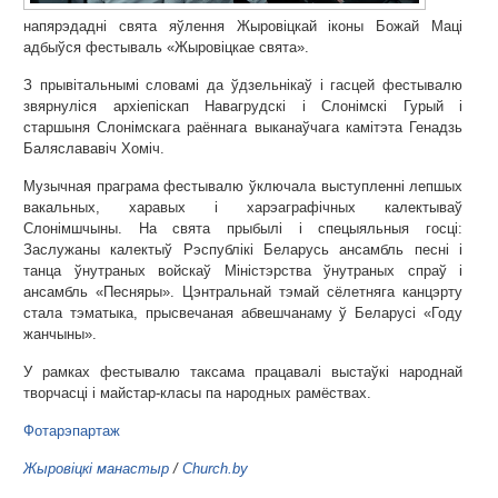
напярэдадні свята яўлення Жыровіцкай іконы Божай Маці
адбыўся фестываль «Жыровіцкае свята».
З прывітальнымі словамі да ўдзельнікаў і гасцей фестывалю
звярнуліся архіепіскап Навагрудскі і Слонімскі Гурый і
старшыня Слонімскага раённага выканаўчага камітэта Генадзь
Баляслававіч Хоміч.
Музычная праграма фестывалю ўключала выступленні лепшых
вакальных, харавых і харэаграфічных калектываў
Слонімшчыны. На свята прыбылі і спецыяльныя госці:
Заслужаны калектыў Рэспублікі Беларусь ансамбль песні і
танца ўнутраных войскаў Міністэрства ўнутраных спраў і
ансамбль «Песняры». Цэнтральнай тэмай сёлетняга канцэрту
стала тэматыка, прысвечаная абвешчанаму ў Беларусі «Году
жанчыны».
У рамках фестывалю таксама працавалі выстаўкі народнай
творчасці і майстар-класы па народных рамёствах.
Фотарэпартаж
Жыровіцкі манастыр
/
Church.by