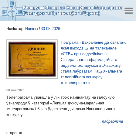
Беларускі Экзархат Маскоўскага Патрыярхата
(Беларуская Праваслаўная Царква)
Навіны
30.05.2026
Навігатар:
/
Праграма «Дакрананне да святла»,
якая выходзіць на тэлеканале
«СТВ» пры садзейнічанні
Сінадальнага інфармацыйнага
аддзела Беларускага Экзархату,
стала лаўрэатам Нацыянальнага
тэлевізійнага конкурсу
«Тэлевяршыня»
30 мая 2026
Тэлепраграма ўвайшла ў лік трох намінантаў на галоўную
ўзнагароду ў катэгорыі «Лепшая духоўна-маральная
тэлепраграма» і была ўдастоена дыплома Нацыянальнага
конкурсу.
падрабязна »
старонка: