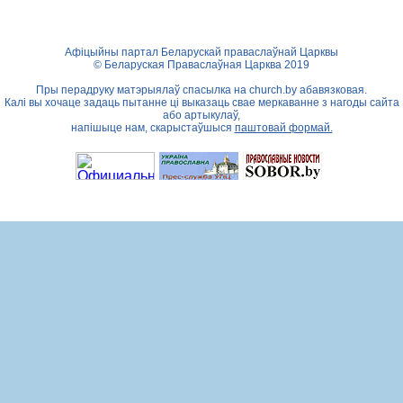
Афіцыйны партал Беларускай праваслаўнай Царквы
© Беларуская Праваслаўная Царква 2019
Пры перадруку матэрыялаў спасылка на
church.by
абавязковая.
Калі вы хочаце задаць пытанне ці выказаць свае меркаванне з нагоды сайта
або артыкулаў,
напішыце нам, скарыстаўшыся
паштовай формай.