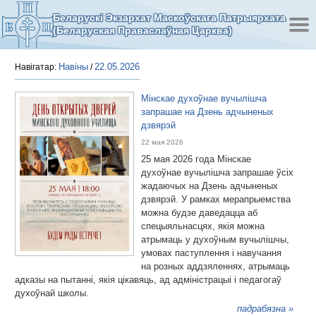
Беларускі Экзархат Маскоўскага Патрыярхата
(Беларуская Праваслаўная Царква)
Навіны
22.05.2026
Навігатар:
/
Мінскае духоўнае вучылішча
запрашае на Дзень адчыненых
дзвярэй
22 мая 2026
25 мая 2026 года Мінскае
духоўнае вучылішча запрашае ўсіх
жадаючых на Дзень адчыненых
дзвярэй. У рамках мерапрыемства
можна будзе даведацца аб
спецыяльнасцях, якія можна
атрымаць у духоўным вучылішчы,
умовах паступлення і навучання
на розных аддзяленнях, атрымаць
адказы на пытанні, якія цікавяць, ад адміністрацыі і педагогаў
духоўнай школы.
падрабязна »