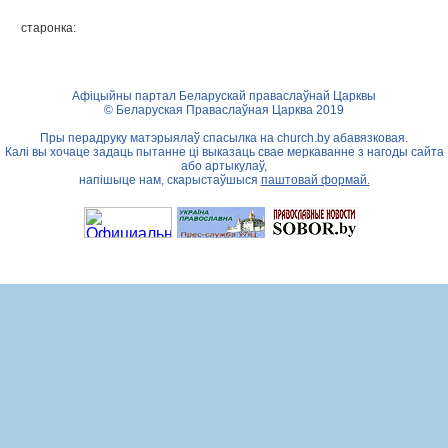
старонка:
Афіцыйны партал Беларускай праваслаўнай Царквы
© Беларуская Праваслаўная Царква 2019
Пры перадруку матэрыялаў спасылка на
church.by
абавязковая.
Калі вы хочаце задаць пытанне ці выказаць свае меркаванне з нагоды сайта
або артыкулаў,
напішыце нам, скарыстаўшыся
паштовай формай.