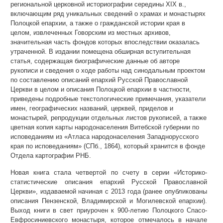
региональной церковной историографии середины XIX в.,
включающим ряд уникальных сведений о храмах и монастырях
Полоцкой епархии, а также о гражданской истории края в
целом, извлеченных Говорским из местных архивов,
значительная часть фондов которых впоследствии оказалась
утраченной. В издании помещена обширная вступительная
статья, содержащая биографические данные об авторе
рукописи и сведения о ходе работы над синодальным проектом
по составлению описаний епархий Русской Православной
Церкви в целом и описания Полоцкой епархии в частности,
приведены подробные текстологические примечания, указатели
имен, географических названий, церквей, приделов и
монастырей, репродукции отдельных листов рукописей, а также
цветная копия карты народонаселения Витебской губернии по
исповеданиям из «Атласа народонаселения Западнорусского
края по исповеданиям» (СПб., 1864), который хранится в фонде
Отдела картографии РНБ.
Новая книга стала четвертой по счету в серии «Историко-
статистические описания епархий Русской Православной
Церкви», издаваемой начиная с 2013 года (ранее опубликованы
описания Пензенской, Владимирской и Могилевской епархии).
Выход книги в свет приурочен к 900-летию Полоцкого Спасо-
Евфросиниевского монастыря, которое отмечалось в начале