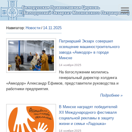
Белорусская Православная Церковь
(Белорусский Экзархат Московского Патриархата)
Новости
14.11.2025
Навигатор:
/
Патриарший Экзарх совершил
освящение машиностроительного
завода «Амкодор» в городе
Минске
14 ноября 2025
На богослужении молились
генеральный директор холдинга
«Амкодор» Александр Ефимов, представители руководства и
работники предприятия.
Подробнее »
В Минске наградят победителей
XII Международного фестиваля
социальной рекламы в защиту
жизни и семьи «Ладошка»
14 ноября 2025