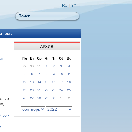
RU
|
BY
Поиск
онтакты
АРХИВ
сть
Пн
Вт
Ср
Чт
Пт
Сб
Вс
29
30
31
1
2
3
4
5
6
7
8
9
10
11
12
13
14
15
16
17
18
19
20
21
22
23
24
25
,
26
27
28
29
30
1
2
вание
ях,
нее »
м