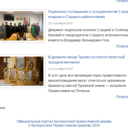
Подроб
Подписано Соглашение о сотрудничестве Слуц
епархии и Слуцкого райисполкома
13 сентября 2022
Документ подписали епископ Слуцкий и Солиго
Евсевий и председатель Слуцкого исполнительн
комитета Владимир Леонидович Гога.
Подроб
В древнем городе Турове состоится областной
праздник венчания
13 сентября 2022
В этот день все желающие пары православного
вероисповедания могут сочетаться церковным
браком на святой Туровской земле — колыбели
Православия на Полесье.
Подроб
ца:
Официальный портал Белорусской православной Церкви
© Белорусская Православная Церковь 2020