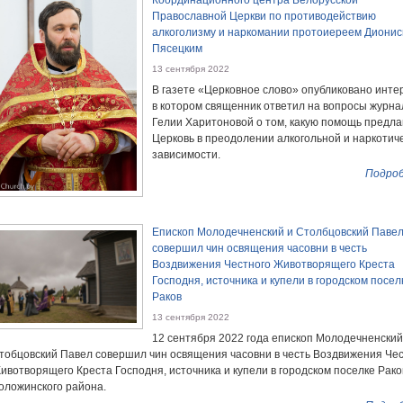
Координационного центра Белорусской
Православной Церкви по противодействию
алкоголизму и наркомании протоиереем Диони
Пясецким
13 сентября 2022
В газете «Церковное слово» опубликовано инте
в котором священник ответил на вопросы журна
Гелии Харитоновой о том, какую помощь предла
Церковь в преодолении алкогольной и наркотич
зависимости.
Подроб
Епископ Молодечненский и Столбцовский Паве
совершил чин освящения часовни в честь
Воздвижения Честного Животворящего Креста
Господня, источника и купели в городском посел
Раков
13 сентября 2022
12 сентября 2022 года епископ Молодечненский
тобцовский Павел совершил чин освящения часовни в честь Воздвижения Че
ивотворящего Креста Господня, источника и купели в городском поселке Рако
оложинского района.