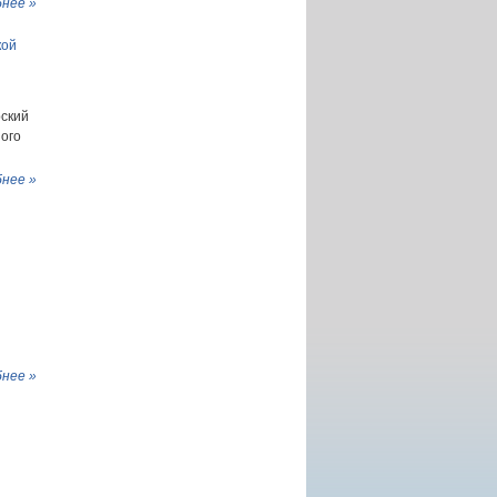
нее »
кой
рский
ого
нее »
нее »