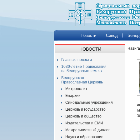
Новости
Синод
Белор
Навига
НОВОСТИ
Главные новости
1030-летие Православия
на белорусских землях
Белорусская
Православная Церковь
Митрополит
Епархии
Синодальные учреждения
и
Церковь и государство
б
3
Церковь и общество
Издательства и СМИ
Межрелигиозный диалог
Наука и образование