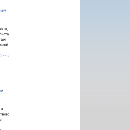
сием
рвью,
листа
гает
еской
нее »
л
ке
 и
стного
в