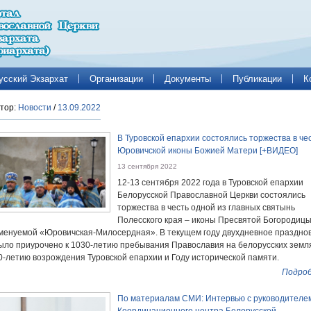
усский Экзархат
Организации
Документы
Публикации
К
тор:
Новости
/
13.09.2022
В Туровской епархии состоялись торжества в че
Юровичской иконы Божией Матери [+ВИДЕО]
13 сентября 2022
12-13 сентября 2022 года в Туровской епархии
Белорусской Православной Церкви состоялись
торжества в честь одной из главных святынь
Полесского края – иконы Пресвятой Богородицы
менуемой «Юровичская-Милосердная». В текущем году двухдневное праздно
ыло приурочено к 1030-летию пребывания Православия на белорусских земл
0-летию возрождения Туровской епархии и Году исторической памяти.
Подроб
По материалам СМИ: Интервью с руководителе