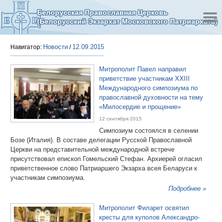
Белорусская Православная Церковь
(Белорусский Экзархат Московского Патриархата)
Новости
12.09.2015
Навигатор:
/
Митрополит Павел направил
приветствие участникам XXIII
Международного симпозиума по
православной духовности на тему
«Милосердие и прощение»
12 сентября 2015
Симпозиум состоялся в селении
Бозе (Италия). В составе делегации Русской Православной
Церкви на представительной международной встрече
присутствовал епископ Гомельский Стефан. Архиерей огласил
приветственное слово Патриаршего Экзарха всея Беларуси к
участникам симпозиума.
Подробнее »
Митрополит Филарет освятил
кресты для куполов Александро-