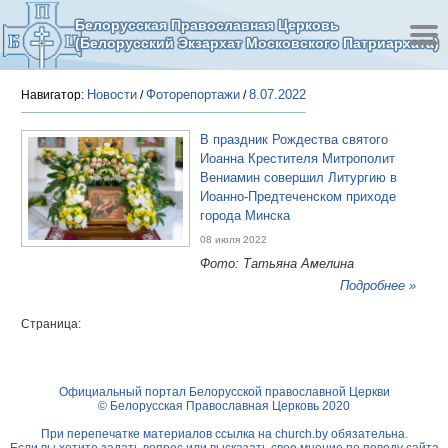
Белорусская Православная Церковь
(Белорусский Экзархат Московского Патриархата)
Новости
Фоторепортажи
8.07.2022
Навигатор:
/
/
В праздник Рождества святого
Иоанна Крестителя Митрополит
Вениамин совершил Литургию в
Иоанно-Предтеченском приходе
города Минска
08 июля 2022
Фото: Татьяна Амелина
Подробнее »
Страница:
Официальный портал Белорусской православной Церкви
© Белорусская Православная Церковь 2020
При перепечатке материалов ссылка на
church.by
обязательна.