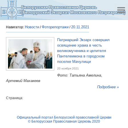
Белорусская Православная Церковь
(Белорусский Экзархат Московского Патриархата)
Новости
Фоторепортажи
20.11.2021
Навигатор:
/
/
Патриарший Экзарх совершил
освящение храма в честь
великомученика и целителя
Пантелеимона в городском
поселке Мачулищи
20 ноября 2021
Фото: Татьяна Амелина,
Артемий Махакеев
Подробнее »
Страница:
Официальный портал Белорусской православной Церкви
© Белорусская Православная Церковь 2020