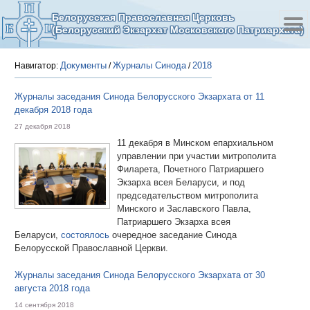
Белорусская Православная Церковь
(Белорусский Экзархат Московского Патриархата)
Документы
Журналы Синода
2018
Навигатор:
/
/
Журналы заседания Синода Белорусского Экзархата от 11
декабря 2018 года
27 декабря 2018
11 декабря в Минском епархиальном
управлении при участии митрополита
Филарета, Почетного Патриаршего
Экзарха всея Беларуси, и под
председательством митрополита
Минского и Заславского Павла,
Патриаршего Экзарха всея
Беларуси,
состоялось
очередное заседание Синода
Белорусской Православной Церкви.
Журналы заседания Синода Белорусского Экзархата от 30
августа 2018 года
14 сентября 2018