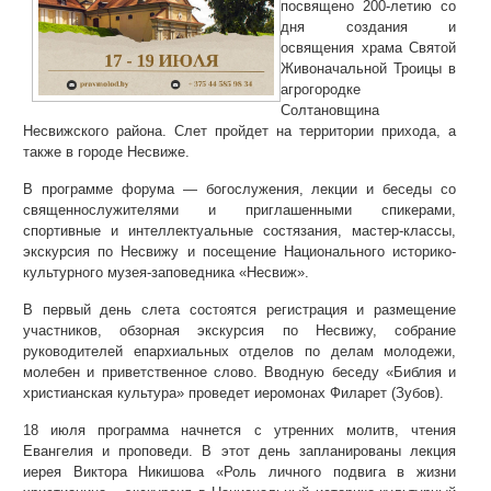
посвящено 200-летию со
дня создания и
освящения храма Святой
Живоначальной Троицы в
агрогородке
Солтановщина
Несвижского района. Слет пройдет на территории прихода, а
также в городе Несвиже.
В программе форума — богослужения, лекции и беседы со
священнослужителями и приглашенными спикерами,
спортивные и интеллектуальные состязания, мастер-классы,
экскурсия по Несвижу и посещение Национального историко-
культурного музея-заповедника «Несвиж».
В первый день слета состоятся регистрация и размещение
участников, обзорная экскурсия по Несвижу, собрание
руководителей епархиальных отделов по делам молодежи,
молебен и приветственное слово. Вводную беседу «Библия и
христианская культура» проведет иеромонах Филарет (Зубов).
18 июля программа начнется с утренних молитв, чтения
Евангелия и проповеди. В этот день запланированы лекция
иерея Виктора Никишова «Роль личного подвига в жизни