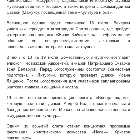
христианина», экскурсия в Национальный историко-культурный
музей-заповедник «Несвиж», а также встреча с архимандритом
Саввой (Мажуко), посвященная теме «Культура и быт».
Всенощное бдение будет совершено 18 июля. Вечером
участники переедут в агрогородок Солтановщина, где пройдет
интерактивная площадка «Живая библиотека» — неформальное
общение со священнослужителями, лекторами и
православными волонтерами в малых группах.
В ночь с 18 на 19 июля Божественную литургию возглавит
епископ Несвижский Авксентий, викарий Патриаршего Экзарха
всея Беларуси. Перед богослужением состоится совместная
подготовка к Литургии, которую проведет диакон Иоанн
Лященко. После богослужения для участников запланированы
братская трапеза и общение у костра.
19 июля состоятся презентация проекта «Всегда рядом»,
которую представит диакон Андрей Бодько, мастер-классы и
беседа протоиерея Сергия Мовсесяна «Православные ценности
и художественная культура».
Одним из событий слета станет концертная программа
фестиваля христианского искусства «Несвиж Христов
приглашает».