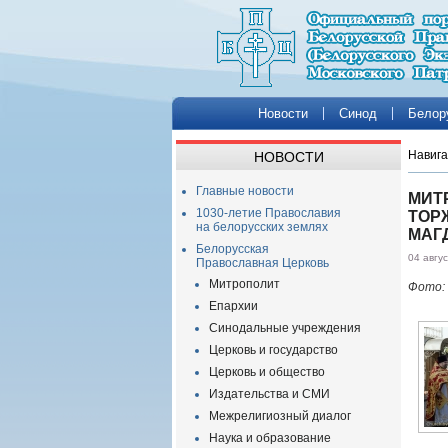
Новости
Синод
Белор
Навига
НОВОСТИ
Главные новости
МИТ
1030-летие Православия
ТОР
на белорусских землях
МАГ
Белорусская
04 авгу
Православная Церковь
Митрополит
Фото:
Епархии
Синодальные учреждения
Церковь и государство
Церковь и общество
Издательства и СМИ
Межрелигиозный диалог
Наука и образование