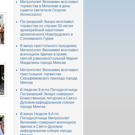
Митрополит Вениамин возглавил
торжества в Могилеве в день
памяти святителя Георгия
(Конисского)
Патриарший Экзарх возглавил
торжества по случаю 30-летия
архиерейской хиротонии
архиепископа Новогрудского и
Слонимского Гурия
В канун престольного праздника
Митрополит Вениамин возглавил
всенощное бдение в храме
святой равноапостольной Марии
Магдалины города Минска
Митрополит Вениамин возглавил
престольное торжество
Серафимовского прихода города
Минска
В Неделю 9-ю по Пятидесятнице
Патриарший Экзарх совершил
Божественную литургию в Свято-
Духовом кафедральном соборе
города Минска
В канун Недели 9-й по
Пятидесятнице Митрополит
Вениамин совершил всенощное
бдение в Свято-Духовом
кафедральном соборе города