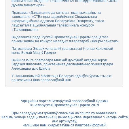
факсімільнае выданне «Евангелле XV стагоддзя Мінскага Свята-
Духава манастыра»
Праграма «Дакрананне да святла», якая выходзіць на
тэлеканале «СТВ» пры садзейнічанні Сінадальнага
інфармацыйнага аддзела Беларускага Экзархату, стала
лаўрэатам Нацыянальнага тэлевізійнага конкурсу
«Тэлевяршыня»
Выдавецкая рада Рускай Праваслаўнай Царквы працягвае
прыём заявак на конкурс маладых літаратараў «Добры пачатак»
Патрыяршы Экзарх узначаліў урачыстасці ў гонар Каложскай
іконы Божай Маці ў Гродне
Выйшла кніга прафесара Мінскай духоўнай акадэміі іерэя
Гардзея Шчаглова, прысвечаная даследаванню жыцця графа
Аляксандра дзю Шайла
У Нацыянальнай бібліятэцы Беларусі адбыўся ўрачысты акт,
прысвечаны Дню праваслаўнай кнігі
Афіцыйны партал Беларускай праваслаўнай Царквы
© Беларуская Праваслаўная Царква 2019
Пры перадруку матэрыялаў спасылка на
church.by
абавязковая.
Калі вы хочаце задаць пытанне ці выказаць свае меркаванне з нагоды сайта
або артыкулаў,
напішыце нам, скарыстаўшыся
паштовай формай.