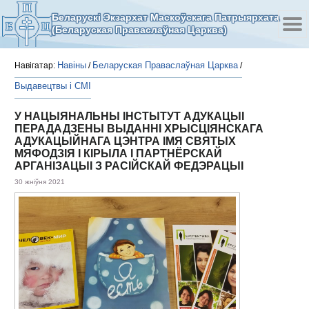
Беларускі Экзархат Маскоўскага Патрыярхата
(Беларуская Праваслаўная Царква)
Навіны
Беларуская Праваслаўная Царква
Навігатар:
/
/
Выдавецтвы і СМІ
У НАЦЫЯНАЛЬНЫ ІНСТЫТУТ АДУКАЦЫІ
ПЕРАДАДЗЕНЫ ВЫДАННІ ХРЫСЦІЯНСКАГА
АДУКАЦЫЙНАГА ЦЭНТРА ІМЯ СВЯТЫХ
МЯФОДЗІЯ І КІРЫЛА І ПАРТНЁРСКАЙ
АРГАНІЗАЦЫІ З РАСІЙСКАЙ ФЕДЭРАЦЫІ
30 жніўня 2021