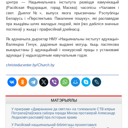
цэнтра — Нацыянальнага інстытута развіцця камунікацый
(Расійская Федэрацыя, горад Масква): часопісы «Чалавек і
свет. Дыялог№», выпуск якога прысвечаны Рэспубліцы
Беларусь і «Перспектыва. Пакаленне пошуку», які распавядае
пра жыццёвы шлях маладых людзей, якія ўжо дабіліся значных
поспехаў у жыцці і прафесійнай дзейнасці.
Як адзначыла дырэктар НМУ «Нацыянальны інстытут адукацыі»
Валянціна Гінчук, дадзеныя выданні могуць быць паспяхова
выкарыстаны ў адукацыйнай і конкурснай працы з установамі
адукацыі ў надыходзячым навучальным годзе.
christeducenter.by
/
Church.by
МАТЭРЫЯЛЫ
У праграме «Дакрананне да святла» на тэлеканале СТВ клірык
Петрапаўлаўскага сабора горада Мінска протаіерэй Аляксандр
Ледаховіч распавёў пра гісторыю храма
У Расійскай нацыянальнай бібліятэцы прэзентавалі