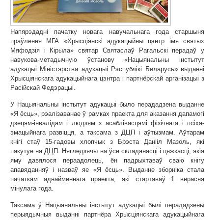
Напярэдадні пачатку новага навучальнага года старшыня
праўлення МГА «Хрысціянскі адукацыйны цэнтр імя святых
Мяфодзія і Кірыла» святар Святаслаў Рагальскі перадаў у
навукова-метадычную ўстанову «Нацыянальны інстытут
адукацыі Міністэрства адукацыі Рэспублікі Беларусь» выданні
Хрысціянскага адукацыйнага цэнтра і партнёрскай арганізацыі з
Расійскай Федэрацыі.
У Нацыянальны інстытут адукацыі было перададзена выданне
«Я ёсць», рэалізаванае ў рамках праекта для аказання дапамогі
дзецям-інвалідам і людзям з асаблівасцямі фізічнага і псіха-
эмацыйнага развіцця, а таксама з ДЦП і аўтызмам.​ Аўтарам
кнігі стаў 15-гадовы хлопчык з Брэста Данііл Мазоль, які
пакутуе на ДЦП. Нягледзячы на ўсе складанасці і цяжкасці, якія
яму давялося пераадолець, ён падрыхтаваў сваю кнігу
апавяданняў і назваў яе «Я ёсць». Выданне зборніка стала
пачаткам аднайменнага праекта, які стартаваў 1 верасня
мінулага года.
Таксама ў Нацыянальны інстытут адукацыі былі перададзены
перыядычныя выданні партнёра Хрысціянскага адукацыйнага