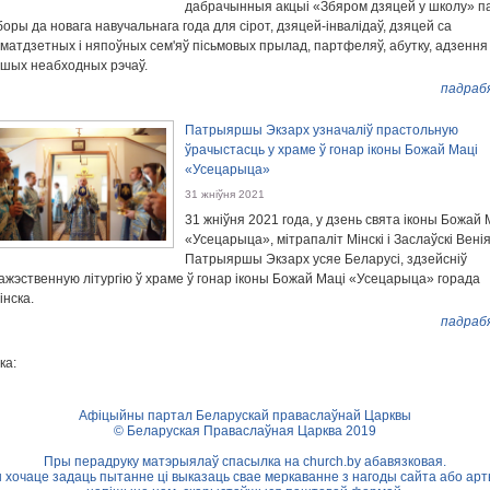
дабрачынныя акцыі «Збяром дзяцей у школу» п
боры да новага навучальнага года для сірот, дзяцей-інвалідаў, дзяцей са
матдзетных і няпоўных сем'яў пісьмовых прылад, партфеляў, абутку, адзення 
ншых неабходных рэчаў.
падраб
Патрыяршы Экзарх узначаліў прастольную
ўрачыстасць у храме ў гонар іконы Божай Маці
«Усецарыца»
31 жніўня 2021
31 жніўня 2021 года, у дзень свята іконы Божай 
«Усецарыца», мітрапаліт Мінскі і Заслаўскі Венія
Патрыяршы Экзарх усяе Беларусі, здзейсніў
ажэственную літургію ў храме ў гонар іконы Божай Маці «Усецарыца» горада
інска.
падраб
ка:
Афіцыйны партал Беларускай праваслаўнай Царквы
© Беларуская Праваслаўная Царква 2019
Пры перадруку матэрыялаў спасылка на
church.by
абавязковая.
ы хочаце задаць пытанне ці выказаць свае меркаванне з нагоды сайта або арт