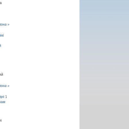
а
язна »
ікі
й
яй
язна »
дні 1
кам
х