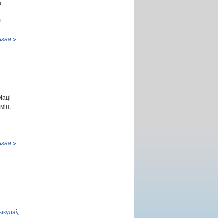
а
і
язна »
Маці
мін,
язна »
ыкулаў,