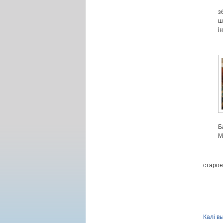
з
ш
і
Б
М
старон
Калі в