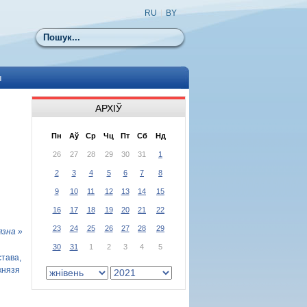
RU
|
BY
Пошук
ы
АРХІЎ
Пн
Аў
Ср
Чц
Пт
Сб
Нд
26
27
28
29
30
31
1
2
3
4
5
6
7
8
9
10
11
12
13
14
15
16
17
18
19
20
21
22
23
24
25
26
27
28
29
язна »
30
31
1
2
3
4
5
тава,
князя