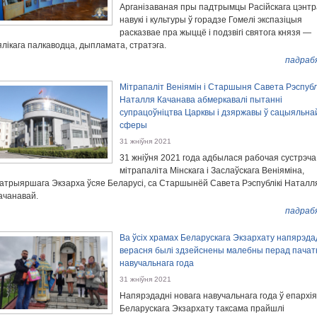
Арганізаваная пры падтрымцы Расійскага цэнтр
навукі і культуры ў горадзе Гомелі экспазіцыя
расказвае пра жыццё і подзвігі святога князя —
ялікага палкаводца, дыпламата, стратэга.
падраб
Мітрапаліт Веніямін і Старшыня Савета Рэспубл
Наталля Качанава абмеркавалі пытанні
супрацоўніцтва Царквы і дзяржавы ў сацыяльна
сферы
31 жніўня 2021
31 жніўня 2021 года адбылася рабочая сустрэча
мітрапаліта Мінскага і Заслаўскага Веніяміна,
атрыяршага Экзарха ўсяе Беларусі, са Старшынёй Савета Рэспублікі Наталл
ачанавай.
падраб
Ва ўсіх храмах Беларускага Экзархату напярэда
верасня былі здзейснены малебны перад пачат
навучальнага года
31 жніўня 2021
Напярэдадні новага навучальнага года ў епархія
Беларускага Экзархату таксама прайшлі