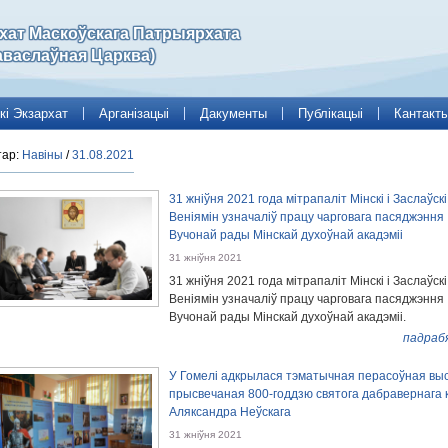
рхат Маскоўскага Патрыярхата
аваслаўная Царква)
кі Экзархат
Арганізацыі
Дакументы
Публікацыі
Кантакт
тар:
Навіны
/
31.08.2021
31 жніўня 2021 года мітрапаліт Мінскі і Заслаўскі
Веніямін узначаліў працу чарговага пасяджэння
Вучонай рады Мінскай духоўнай акадэміі
31 жніўня 2021
31 жніўня 2021 года мітрапаліт Мінскі і Заслаўскі
Веніямін узначаліў працу чарговага пасяджэння
Вучонай рады Мінскай духоўнай акадэміі.
падраб
У Гомелі адкрылася тэматычная перасоўная выс
прысвечаная 800-годдзю святога дабравернага 
Аляксандра Неўскага
31 жніўня 2021