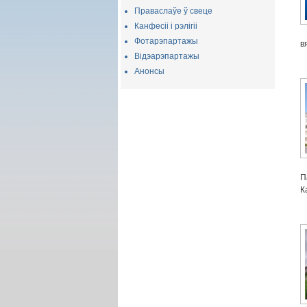
Праваслаўе ў свеце
Канфесіі і рэлігіі
Фотарэпартажы
в
Відэарэпартажы
Анонсы
П
К