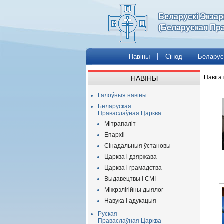
Беларускі Экза
(Беларуская Пр
Навіны
Сінод
Беларус
Навіга
НАВІНЫ
Галоўныя навіны
Беларуская
Праваслаўная Царква
Мітрапаліт
Епархіі
Сінадальныя ўстановы
Царква і дзяржава
Царква і грамадства
Выдавецтвы і СМІ
Міжрэлігійны дыялог
Навука і адукацыя
Руская
Праваслаўная Царква