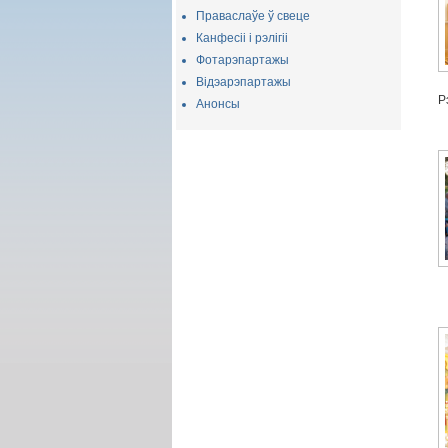
Праваслаўе ў свеце
Канфесіі і рэлігіі
Фотарэпартажы
Відэарэпартажы
Р
Анонсы