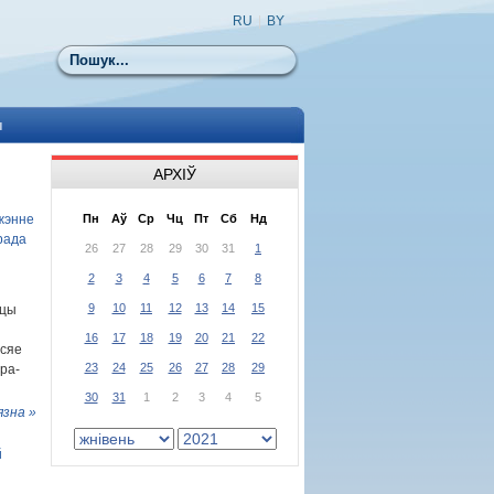
RU
|
BY
Пошук
ы
АРХІЎ
жэнне
Пн
Аў
Ср
Чц
Пт
Сб
Нд
рада
26
27
28
29
30
31
1
2
3
4
5
6
7
8
9
10
11
12
13
14
15
іцы
16
17
18
19
20
21
22
усяе
23
24
25
26
27
28
29
дра-
30
31
1
2
3
4
5
язна »
й