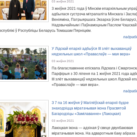
03 жніўня 2021
3 жніўня 2021 года ў Мінскім епархіяльным упра
адбылася сустрэча мітрапаліта Мінскага і Засла
Веніяміна, Патрыяршага Экзарха ўсяе Беларусі,
Надзвычайным і Паўнамоцным Паслом Чэшскай
эспублікі ў Рэспубліцы Беларусь Томашам Пярніцкім.
падраб
У Лідскай епархіі адбыўся III злёт выхаванцаў
нядзельных школ «Праваслаўе — мая вера»
03 жніўня 2021
Па благаславенню епіскапа Лідскага і Смаргонск
Парфірыя з 30 ліпеня па 1 жніўня 2021 года ад
III злёт выхаванцаў нядзельных школ Лідскай епа
«Праваслаўе — мая вера».
падраб
З 7 па 16 жніўня ў Магілёўскай епархіі будзе
знаходзіцца міратачывая ікона Прасвятой
Багародзіцы «Замілаванне» (Лакоцкая)
03 жніўня 2021
Лакоцкая ікона — адзіная ў свеце двухбаковая
міратачывая ікона. На адваротным баку абраза