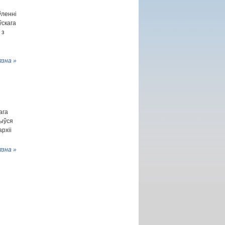
ўленні
ўскага
 з
язна »
ага
быўся
рхіі
язна »