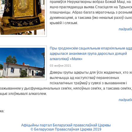
праявіўся Нерукатворны вобраз Божай Маці, на 
яшчэ праглядаецца выява Спасіцеля на Турынс
плашчаніцы. Абраз багата міраточыць з розным
духмянасцямі, а таксама ўжо некалькі разоў сых
крывёй і слязьмі.
падраб
Пры гродзенскім сацыяльным епархіяльным ад
адкрылася ананімная група дарослых дзяцей
алкаголікаў «Маяк»
03 жніўня 2021
Дзверы групы адкрыты для ўсіх жадаючых, хто х
вылечыцца ад наступстваў перанесеных
псіхалагічных траўмаў у сувязі з выхаваннем і
ражываннем у дысфункцыянальных сем'ях, няпоўных сем'ях, а таксама сем'ях,
ацькі злоўжывалі алкаголем.
падраб
ка:
Афіцыйны партал Беларускай праваслаўнай Царквы
© Беларуская Праваслаўная Царква 2019