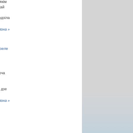
якім
кай
і
одзіла
язна »
дзеле
оча
 дзе
язна »