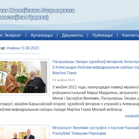
рхат Маскоўскага Патрыярхата
аваслаўная Царква)
кі Экзархат
Арганізацыі
Дакументы
Публікацыі
Кантакт
тар:
Навіны
/
3.08.2021
Патрыяршы Экзарх здзейсніў вячэрняе богаслу
ў Аляксандра-Неўскім кафедральным саборы го
Мар'іна Горка
03 жніўня 2021
3 жніўня 2021 года, напярэдадні памяці міранос
роўнаапостальнай Марыі Магдаліны, мітрапаліт
Мінскі і Заслаўскі Веніямін, Патрыяршы Экзарх 
еларусі, кіраўнік Барысаўскай епархіі, здзейсніў вячэрню з утраняй у Аляксан
еўскім кафедральным саборы горада Мар'іна Горка Мінскай вобласці.
падраб
Мітрапаліт Веніямін сустрэўся з паслом Чэшска
Рэспублікі Томашам Пярніцкім