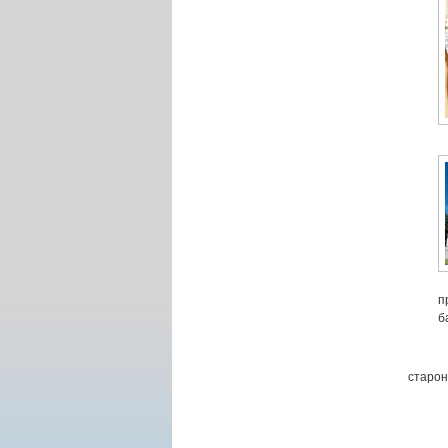
п
б
старон