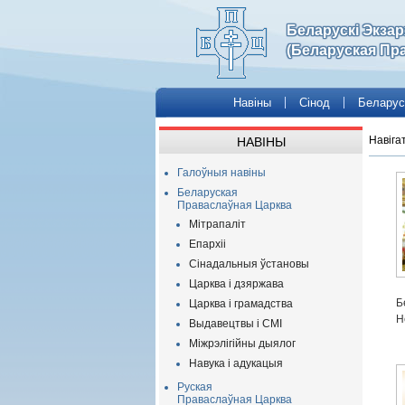
Беларускі Экза
(Беларуская Пр
Навіны
Сінод
Беларус
Навіга
НАВІНЫ
Галоўныя навіны
Беларуская
Праваслаўная Царква
Мітрапаліт
Епархіі
Сінадальныя ўстановы
Царква і дзяржава
Б
Царква і грамадства
Н
Выдавецтвы і СМІ
Міжрэлігійны дыялог
Навука і адукацыя
Руская
Праваслаўная Царква