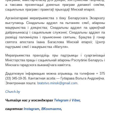
а таксама прэзентацыі дзеючых праграм дапамогі сем'ям,
сацыяльных праграм і праектаў прыходаў Мінскай епархіі.
Арганізатарамі мерапрыемства з боку Беларускага Экзархату
выступаюць Сінадальны аддзел па пытаннях сям'і, абароны
мацярынства і дзяцінства; Сінадальны аддзел па царкоўнай
дабрачыннасці і сацыяльным служэнні; Сінадальны аддзел па
развіцці паломніцтва і прынясенню святынь; Брацтва ў гонар
святога апостала Іаана Багаслова Мінскай епархіі; Цэнтр
падтрымкі сям'і і мацярынства «Матуля».
Мерапрыемства праходзіць пры падтрымцы і суарганізацыі
Міністэрства працы і сацыяльнай абароны Рэспублікі Беларусь і
Мінскага гарадскога выканаўчага камітэта.
Дадатковую інфармацыю можна атрымаць па тэлефоне + 375
(33) 345-19-35. Кантактная асоба — Губарава Вольга Андрэеўна.
Электронная пошта:
bratstvo.minsk@gmail.com
.
Church.by
Чытайце нас у мэсэнджэрах
Telegram
і
Viber
,
сацсетках
Instagram
,
ВКонтакте
,