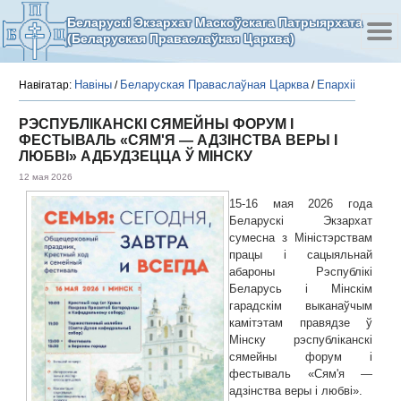
Беларускі Экзархат Маскоўскага Патрыярхата
(Беларуская Праваслаўная Царква)
Навіны
Беларуская Праваслаўная Царква
Епархіі
Навігатар:
/
/
РЭСПУБЛІКАНСКІ СЯМЕЙНЫ ФОРУМ І
ФЕСТЫВАЛЬ «СЯМ'Я — АДЗІНСТВА ВЕРЫ І
ЛЮБВІ» АДБУДЗЕЦЦА Ў МІНСКУ
12 мая 2026
15-16 мая 2026 года
Беларускі Экзархат
сумесна з Міністэрствам
працы і сацыяльнай
абароны Рэспублікі
Беларусь і Мінскім
гарадскім выканаўчым
камітэтам правядзе ў
Мінску рэспубліканскі
сямейны форум і
фестываль «Сям'я —
адзінства веры і любві».