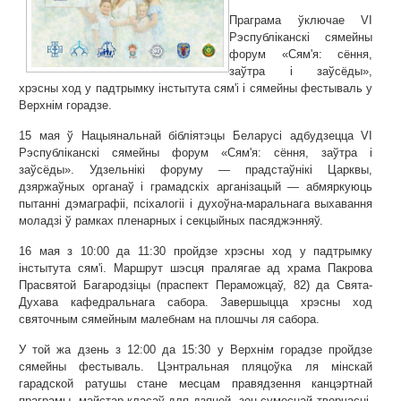
Праграма ўключае VI
Рэспубліканскі сямейны
форум «Сям'я: сёння,
заўтра і заўсёды»,
хрэсны ход у падтрымку інстытута сям'і і сямейны фестываль у
Верхнім горадзе.
15 мая ў Нацыянальнай бібліятэцы Беларусі адбудзецца VI
Рэспубліканскі сямейны форум «Сям'я: сёння, заўтра і
заўсёды». Удзельнікі форуму — прадстаўнікі Царквы,
дзяржаўных органаў і грамадскіх арганізацый — абмяркуюць
пытанні дэмаграфіі, псіхалогіі і духоўна-маральнага выхавання
моладзі ў рамках пленарных і секцыйных пасяджэнняў.
16 мая з 10:00 да 11:30 пройдзе хрэсны ход у падтрымку
інстытута сям'і. Маршрут шэсця пралягае ад храма Пакрова
Прасвятой Багародзіцы (праспект Пераможцаў, 82) да Свята-
Духава кафедральнага сабора. Завершыцца хрэсны ход
святочным сямейным малебнам на плошчы ля сабора.
У той жа дзень з 12:00 да 15:30 у Верхнім горадзе пройдзе
сямейны фестываль. Цэнтральная пляцоўка ля мінскай
гарадской ратушы стане месцам правядзення канцэртнай
праграмы, майстар-класаў для дзяцей, зон сумеснай творчасці,