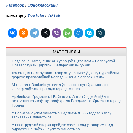
Facebook
і
Одноклассники
,
глядзіце ў
YouTube
і
TikTok
МАТЭРЫЯЛЫ
Падпісана Пагадненне аб супрацоўніцтве паміж Беларускай
Праваслаўнай Царквой і Беларускай чыгункай
Дэлегацыя Беларускага Экзархату прымае ўдзел у Еўразійскім
форуме праваслаўнай моладзі «Неба. Чалавек. Стэп»
Мітрапаліт Веніямін узначаліў прастольную ўрачыстасць
Серафімаўскага прыхода горада Мінска
Архіепіскап Гродзенскі і Ваўкавыскі Антоній здзейсніў чын
асвячэння крыжоў і купалоў храма Ражджаства Хрыстова горада
Гродна
У Баркалабаўскім манастыры адзначылі 385-годдзе з часу
заснавання манастыра
У Навагрудскай епархіі пройдзе хрэсны ход у гонар 25-годдзя
адраджэння Лаўрышаўскага манастыра