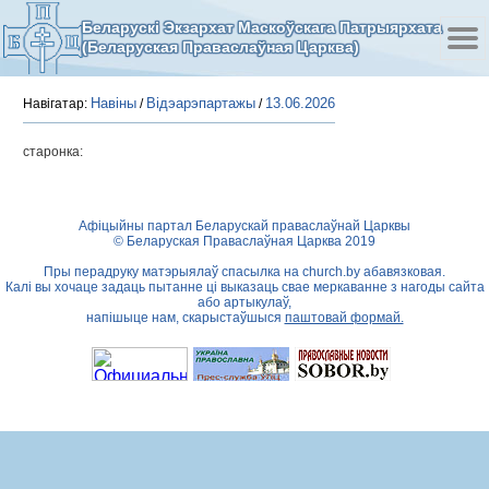
Беларускі Экзархат Маскоўскага Патрыярхата
(Беларуская Праваслаўная Царква)
Навіны
Відэарэпартажы
13.06.2026
Навігатар:
/
/
старонка:
Афіцыйны партал Беларускай праваслаўнай Царквы
© Беларуская Праваслаўная Царква 2019
Пры перадруку матэрыялаў спасылка на
church.by
абавязковая.
Калі вы хочаце задаць пытанне ці выказаць свае меркаванне з нагоды сайта
або артыкулаў,
напішыце нам, скарыстаўшыся
паштовай формай.