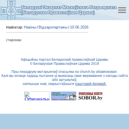
Беларускі Экзархат Маскоўскага Патрыярхата
(Беларуская Праваслаўная Царква)
Навіны
Відэарэпартажы
10.06.2026
Навігатар:
/
/
старонка:
Афіцыйны партал Беларускай праваслаўнай Царквы
© Беларуская Праваслаўная Царква 2019
Пры перадруку матэрыялаў спасылка на
church.by
абавязковая.
Калі вы хочаце задаць пытанне ці выказаць свае меркаванне з нагоды сайта
або артыкулаў,
напішыце нам, скарыстаўшыся
паштовай формай.