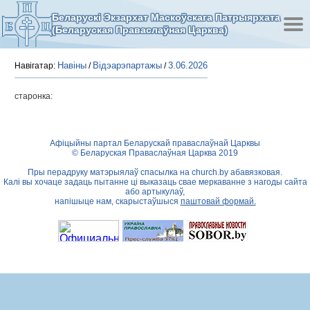
Беларускі Экзархат Маскоўскага Патрыярхата
(Беларуская Праваслаўная Царква)
Навіны
Відэарэпартажы
3.06.2026
Навігатар:
/
/
старонка:
Афіцыйны партал Беларускай праваслаўнай Царквы
© Беларуская Праваслаўная Царква 2019
Пры перадруку матэрыялаў спасылка на
church.by
абавязковая.
Калі вы хочаце задаць пытанне ці выказаць свае меркаванне з нагоды сайта
або артыкулаў,
напішыце нам, скарыстаўшыся
паштовай формай.