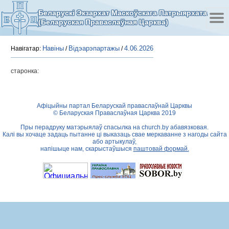
Беларускі Экзархат Маскоўскага Патрыярхата
(Беларуская Праваслаўная Царква)
Навіны
Відэарэпартажы
4.06.2026
Навігатар:
/
/
старонка:
Афіцыйны партал Беларускай праваслаўнай Царквы
© Беларуская Праваслаўная Царква 2019
Пры перадруку матэрыялаў спасылка на
church.by
абавязковая.
Калі вы хочаце задаць пытанне ці выказаць свае меркаванне з нагоды сайта
або артыкулаў,
напішыце нам, скарыстаўшыся
паштовай формай.