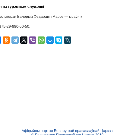
л па турэмным служэнні
ротаіерэй Валерый Фёдаравіч Мароз — кіраўнік
375-29-880-50-50.
Афіцыйны партал Беларускай праваслаўнай Царквы