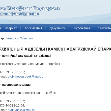
рхат Маскоўскага Патрыярхата
аваслаўная Царква)
кі Экзархат
Арганізацыі
Дакументы
Публікацыі
Кантакт
тар:
Беларускі Экзархат
ХІЯЛЬНЫЯ АДДЗЕЛЫ І КАМІСІІ НАВАГРУДСКАЙ ЕПАРХ
 рэлігійнай адукацыі і катэхізацыі
ісцюкевіч Святлана Леанідаўна — кіраўнік
375-29-17-17-561;
-mail:
oroik-novogrudok@mail.ru
 па справах моладзі
ерэй Аляксандр Алегавіч Грак — кіраўнік
375-29-283-70-07;
375-44-538-15-54;
-mail:
grak_aleks@mail.ru