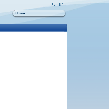
RU
|
BY
Пошук
ы
ІІ