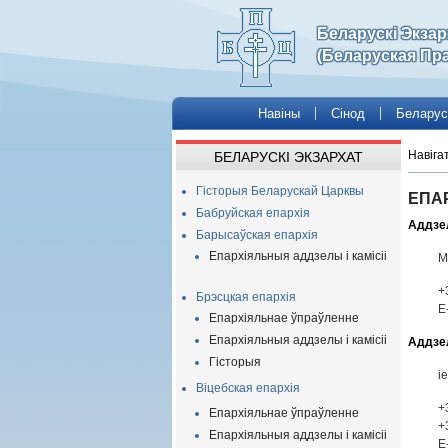
Беларускі Экза
(Беларуская Пр
Навіны
Сінод
Беларус
Навіга
БЕЛАРУСКІ ЭКЗАРХАТ
Гісторыя Беларускай Царквы
ЕПАР
Бабруйская епархія
Аддзел
Барысаўская епархія
Епархіяльныя аддзелы і камісіі
М
+
Брэсцкая епархія
E
Епархіяльнае ўпраўленне
Епархіяльныя аддзелы і камісіі
Аддзел
Гісторыя
і
Віцебская епархія
+
Епархіяльнае ўпраўленне
+
Епархіяльныя аддзелы і камісіі
Е