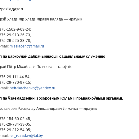
ерскі аддзел
ерэй Уладзімір Уладзіміравіч Каляда — кіраўнік
375-1562-9-63-24;
375-29-913-36-73,
375-29-525-33-78;
-mail:
missiacentr@mail.ru
л па царкоўнай дабрачыннасці і сацыяльнаму служэнню
ерэй Пётр Міхайлавіч Ткачэнка — кіарўнік
375-29-111-44-54;
375-29-770-97-15;
-mail:
petr-tkachenko@yandex.ru
 па ўзаемадзеянні з Узброенымі Сіламі і праваахоўнымі органамі.
ротаіерэй Расціслаў Аляксандравіч Лямачка — кіраўнік
375-154-60-02-45;
375-29-784-33-05,
375-29-312-54-05;
-mail:
ier_rostislav@tut.by