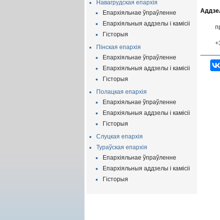
Навагрудская епархія
Аддзе
Епархіяльнае ўпраўленне
Епархіяльныя аддзелы і камісіі
п
Гісторыя
+
Пінская епархія
Епархіяльнае ўпраўленне
Епархіяльныя аддзелы і камісіі
Гісторыя
Полацкая епархія
Епархіяльнае ўпраўленне
Епархіяльныя аддзелы і камісіі
Гісторыя
Слуцкая епархія
Тураўская епархія
Епархіяльнае ўпраўленне
Епархіяльныя аддзелы і камісіі
Гісторыя