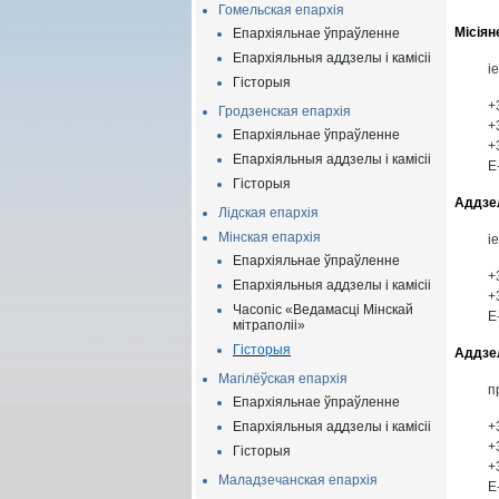
Гомельская епархія
Місіян
Епархіяльнае ўпраўленне
Епархіяльныя аддзелы і камісіі
і
Гісторыя
+
Гродзенская епархія
+
Епархіяльнае ўпраўленне
+
Епархіяльныя аддзелы і камісіі
Е
Гісторыя
Аддзе
Лідская епархія
Мінская епархія
і
Епархіяльнае ўпраўленне
+
Епархіяльныя аддзелы і камісіі
+
Часопіс «Ведамасці Мінскай
Е
мітраполіі»
Гі
сторыя
Аддзел
Магілёўская епархія
п
Епархіяльнае ўпраўленн
е
Епархіяльныя аддзелы і камісіі
+
+
Гісторыя
+
Маладзечанская епархія
Е