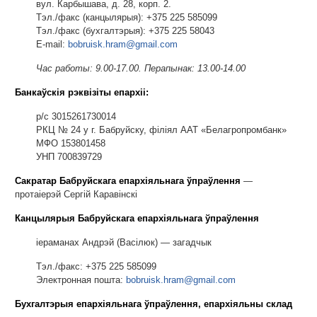
вул. Карбышава, д. 28, корп. 2.
Тэл./факс (канцылярыя): +375 225 585099
Тэл./факс (бухгалтэрыя): +375 225 58043
Е-mail:
bobruisk.hram@gmail.com
Час работы: 9.00-17.00. Перапынак: 13.00-14.00
Банкаўскія рэквізіты епархіі:
р/c 3015261730014
РКЦ № 24 у г. Бабруйску, філіял ААТ «Белагропромбанк»
МФО 153801458
УНП 700839729
Сакратар Бабруйскага епархіяльнага ўпраўлення
—
протаіерэй Сергій Каравінскі
Канцылярыя Бабруйскага епархіяльнага ўпраўлення
іераманах Андрэй (Васілюк) — загадчык
Тэл./факс: +375 225 585099
Электронная пошта:
bobruisk.hram@gmail.com
Бухгалтэрыя епархіяльнага ўпраўлення, епархіяльны склад