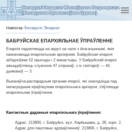
Беларускі Экзархат Маскоўскага Патрыярхата
(Беларуская Праваслаўная Царква)
Беларускі Экзархат
Навігатар:
БАБРУЙСКАЕ ЕПАРХІЯЛЬНАЕ ЎПРАЎЛЕННЕ
Епархія падзяляецца на акругі на чале з благачыннымі, якія
назначаюцца епархіяльным архіерэем. Бабруйская епархія
аб'ядноўвае 52 прыходы і 2 манастыры. У Бабруйскай епархіі
ажыццяўляюць служэнне 47 клірыкаў, з іх святароў — 44,
дыяканоў — 3.
Выканаўча-распарадчым органам епархіі, які знаходзіцца пад
непасрэдным кіраўніцтвам епархіяльнага архіерэя, з'яўляецца
епархіяльнае ўпраўленне.
Кантактныя дадзеныя епархіяльнага ўпраўлення:
Адрас: 213800, г. Бабруйск, вул. Карбышава, д. 28, корп. 2.
Адрас для паштовых адпраўленняў: 213800, г. Бабруйск,