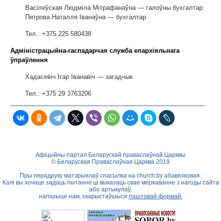
Васілеўская Людміла Мітрафанаўна — галоўны бухгалтар
Пятрова Наталля Іванаўна — бухгалтар
Тел.: +375 225 580438
Адміністрацыйна-гаспадарчая служба епархіяльнага
ўпраўлення
Хадасевіч Ігар Іванавіч — загадчык
Тел.: +375 29 3763206
Афіцыйны партал Беларускай праваслаўнай Царквы
© Беларуская Праваслаўная Царква 2019
Пры перадруку матэрыялаў спасылка на
church.by
абавязковая.
Калі вы хочаце задаць пытанне ці выказаць свае меркаванне з нагоды сайта
або артыкулаў,
напішыце нам, скарыстаўшыся
паштовай формай.