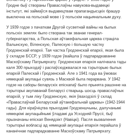
Гродне быў створаны Праваслаўны навукова-выдавецкі
інстытут, які займаўся выдавецтвам прапагандысцкіх брашур
выключна на польскай мове і ў польскім нацыянальным духу.
У 1939 годзе з пачаткам Другой сусветнай вайны на былых
польскіх землях было створана так званае генерал-
губернатарства, а Польская аўтакефальная царква страціла
Валынскую, Віленскую, Палескую і большую частку
Гродзенскай епархіі. Тая частка Гродзенскай епархіі, якая была
ў складзе БССР, у 1939 годзе ўвайшла ў падпарадкаванне
Маскоўскаму Патрыярхату. Гродзенская епархія налічвала тады
каля 300 прыходаў і распаўсюджвалася на тэрыторыю былых
епархій Палескай і Гродзенскай. Але з 1941 года ва ўмовах
нямецкай акупацыі сувязь з Масквой была перарвана. У 1942
годзе на саборы беларускіх епіскапаў было прынята рашэнне на
тэрыторыі акупаванай Беларусі стварыць шэсць праваслаўных
епархій, у тым ліку Гродзенскую, якія ўваходзілі ў склад
«Праваслаўнай Беларускай аўтакефальнай царквы» (1942-1944
гады). Для кіраўніцтва прыходамі Гродзеншчыны, далучанымі
нямецкімі акупацыйнымі ўладамі да Усходняй Прусіі, быў
прызначаны епіскап Венядзікт (Навіцкі). Пасля вызвалення
тэрыторыі вобласці ад нямецкай акупацыі епархія перайшла ў
кананічнае падпарадкаванне Маскоўскаму Патрыярхату.