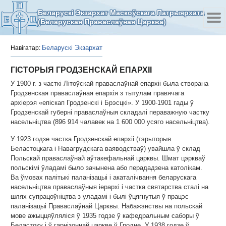
Беларускі Экзархат Маскоўскага Патрыярхата
(Беларуская Праваслаўная Царква)
Беларускі Экзархат
Навігатар:
ГІСТОРЫЯ ГРОДЗЕНСКАЙ ЕПАРХІІ
У 1900 г. з часткі Літоўскай праваслаўнай епархіі была створана
Гродзенская праваслаўная епархія з тытулам правячага
архіерэя «епіскап Гродзенскі і Брэсцкі». У 1900-1901 гады ў
Гродзенскай губерні праваслаўныя складалі пераважную частку
насельніцтва (896 914 чалавек на 1 600 000 усяго насельніцтва).
У 1923 годзе частка Гродзенскай епархіі (тэрыторыя
Беластоцкага і Навагрудскага ваяводстваў) увайшла ў склад
Польскай праваслаўнай аўтакефальнай царквы. Шмат цэркваў
польскімі ўладамі было зачынена або перададзена католікам.
Ва ўмовах палітыкі паланізацыі і акаталічвання беларускага
насельніцтва праваслаўныя іерархі і частка святарства сталі на
шлях супрацоўніцтва з уладамі і былі ўцягнутыя ў працэс
паланізацыі Праваслаўнай Царквы. Набажэнствы на польскай
мове ажыццяўляліся ў 1935 годзе ў кафедральным саборы ў
Беластоку і ў гарнізоннай царкве ў Гродне. У 1938 годзе ў