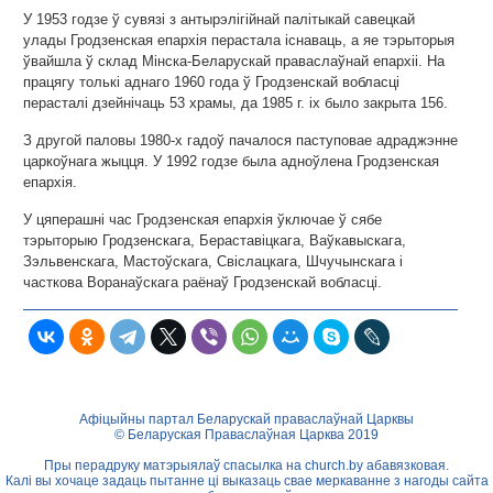
У 1953 годзе ў сувязі з антырэлігійнай палітыкай савецкай
улады Гродзенская епархія перастала існаваць, а яе тэрыторыя
ўвайшла ў склад Мінска-Беларускай праваслаўнай епархіі. На
працягу толькі аднаго 1960 года ў Гродзенскай вобласці
перасталі дзейнічаць 53 храмы, да 1985 г. іх было закрыта 156.
З другой паловы 1980-х гадоў пачалося паступовае адраджэнне
царкоўнага жыцця. У 1992 годзе была адноўлена Гродзенская
епархія.
У цяперашні час Гродзенская епархія ўключае ў сябе
тэрыторыю Гродзенскага, Бераставіцкага, Ваўкавыскага,
Зэльвенскага, Мастоўскага, Свіслацкага, Шчучынскага і
часткова Воранаўскага раёнаў Гродзенскай вобласці.
Афіцыйны партал Беларускай праваслаўнай Царквы
© Беларуская Праваслаўная Царква 2019
Пры перадруку матэрыялаў спасылка на
church.by
абавязковая.
Калі вы хочаце задаць пытанне ці выказаць свае меркаванне з нагоды сайта