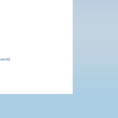
ыкулаў,