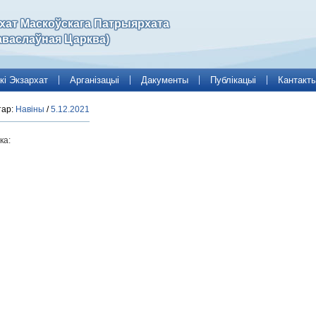
рхат Маскоўскага Патрыярхата
аваслаўная Царква)
кі Экзархат
Арганізацыі
Дакументы
Публікацыі
Кантакт
тар:
Навіны
/
5.12.2021
ка: