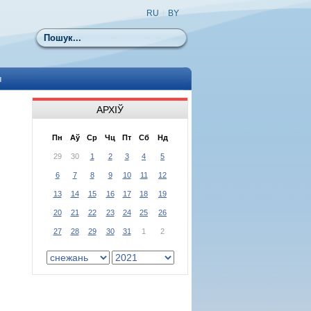
RU
|
BY
Пошук
ы
АРХІЎ
Пн
Аў
Ср
Чц
Пт
Сб
Нд
29
30
1
2
3
4
5
6
7
8
9
10
11
12
13
14
15
16
17
18
19
20
21
22
23
24
25
26
27
28
29
30
31
1
2