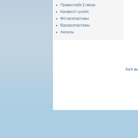
Праваслаўе ў свеце
Канфесіі і рэлігіі
Фотарэпартажы
Відэарэпартажы
Анонсы
Калі в