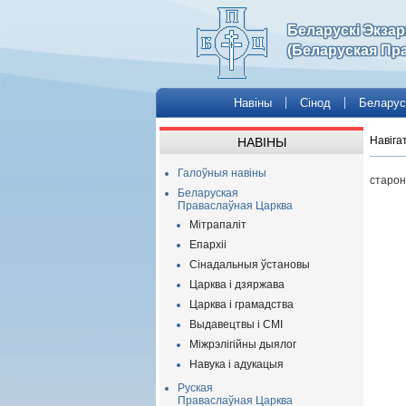
Беларускі Экза
(Беларуская Пр
Навіны
Сінод
Беларус
Навіга
НАВІНЫ
Галоўныя навіны
старон
Беларуская
Праваслаўная Царква
Мітрапаліт
Епархіі
Сінадальныя ўстановы
Царква і дзяржава
Царква і грамадства
Выдавецтвы і СМІ
Міжрэлігійны дыялог
Навука і адукацыя
Руская
Праваслаўная Царква