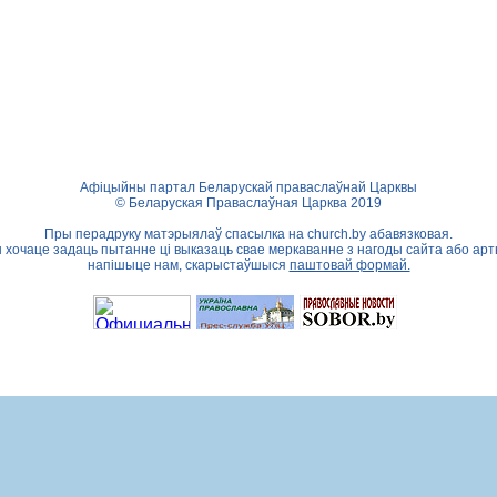
Афіцыйны партал Беларускай праваслаўнай Царквы
© Беларуская Праваслаўная Царква 2019
Пры перадруку матэрыялаў спасылка на
church.by
абавязковая.
ы хочаце задаць пытанне ці выказаць свае меркаванне з нагоды сайта або арт
напішыце нам, скарыстаўшыся
паштовай формай.