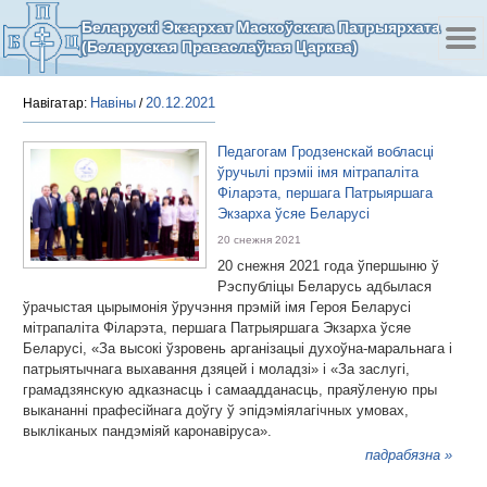
Беларускі Экзархат Маскоўскага Патрыярхата
(Беларуская Праваслаўная Царква)
Навіны
20.12.2021
Навігатар:
/
Педагогам Гродзенскай вобласці
ўручылі прэміі імя мітрапаліта
Філарэта, першага Патрыяршага
Экзарха ўсяе Беларусі
20 снежня 2021
20 снежня 2021 года ўпершыню ў
Рэспубліцы Беларусь адбылася
ўрачыстая цырымонія ўручэння прэмій імя Героя Беларусі
мітрапаліта Філарэта, першага Патрыяршага Экзарха ўсяе
Беларусі, «За высокі ўзровень арганізацыі духоўна-маральнага і
патрыятычнага выхавання дзяцей і моладзі» і «За заслугі,
грамадзянскую адказнасць і самаадданасць, праяўленую пры
выкананні прафесійнага доўгу ў эпідэміялагічных умовах,
выкліканых пандэміяй каронавіруса».
падрабязна »