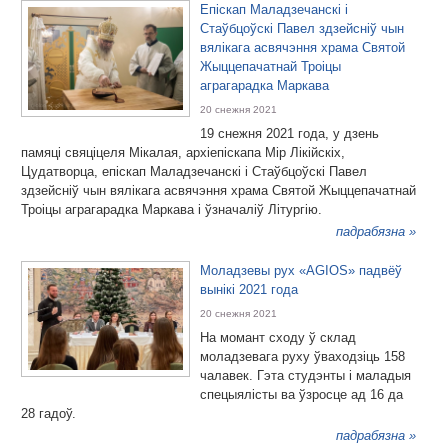
Епіскап Маладзечанскі і
Стаўбцоўскі Павел здзейсніў чын
вялікага асвячэння храма Святой
Жыццепачатнай Троіцы
аграгарадка Маркава
20 снежня 2021
19 снежня 2021 года, у дзень
памяці свяціцеля Мікалая, архіепіскапа Мір Лікійскіх,
Цудатворца, епіскап Маладзечанскі і Стаўбцоўскі Павел
здзейсніў чын вялікага асвячэння храма Святой Жыццепачатнай
Троіцы аграгарадка Маркава і ўзначаліў Літургію.
падрабязна »
Моладзевы рух «AGIOS» падвёў
вынікі 2021 года
20 снежня 2021
На момант сходу ў склад
моладзевага руху ўваходзіць 158
чалавек. Гэта студэнты і маладыя
спецыялісты ва ўзросце ад 16 да
28 гадоў.
падрабязна »