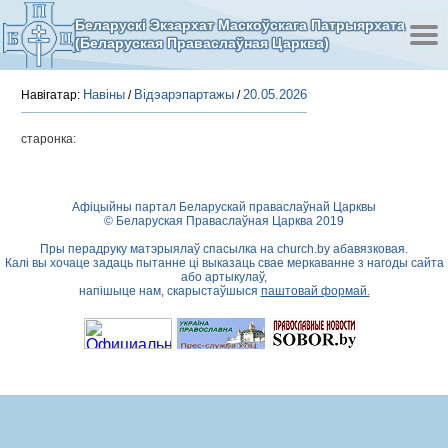
Беларускі Экзархат Маскоўскага Патрыярхата
(Беларуская Праваслаўная Царква)
Навіны
Відэарэпартажы
20.05.2026
Навігатар:
/
/
старонка:
Афіцыйны партал Беларускай праваслаўнай Царквы
© Беларуская Праваслаўная Царква 2019
Пры перадруку матэрыялаў спасылка на
church.by
абавязковая.
Калі вы хочаце задаць пытанне ці выказаць свае меркаванне з нагоды сайта
або артыкулаў,
напішыце нам, скарыстаўшыся
паштовай формай.