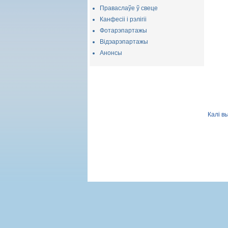
Праваслаўе ў свеце
Канфесіі і рэлігіі
Фотарэпартажы
Відэарэпартажы
Анонсы
Калі в