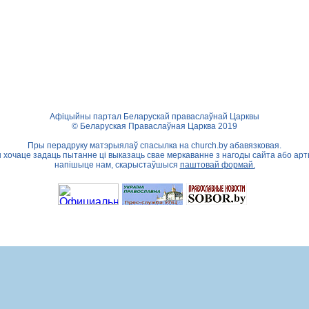
Афіцыйны партал Беларускай праваслаўнай Царквы
© Беларуская Праваслаўная Царква 2019
Пры перадруку матэрыялаў спасылка на
church.by
абавязковая.
ы хочаце задаць пытанне ці выказаць свае меркаванне з нагоды сайта або арт
напішыце нам, скарыстаўшыся
паштовай формай.