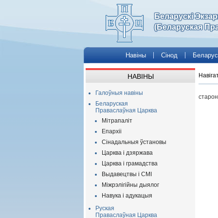
Беларускі Экза
(Беларуская Пр
Навіны
Сінод
Беларус
Навіга
НАВІНЫ
Галоўныя навіны
старон
Беларуская
Праваслаўная Царква
Мітрапаліт
Епархіі
Сінадальныя ўстановы
Царква і дзяржава
Царква і грамадства
Выдавецтвы і СМІ
Міжрэлігійны дыялог
Навука і адукацыя
Руская
Праваслаўная Царква