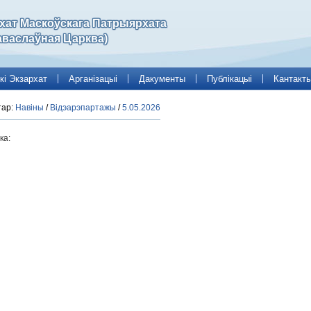
рхат Маскоўскага Патрыярхата
аваслаўная Царква)
кі Экзархат
Арганізацыі
Дакументы
Публікацыі
Кантакт
тар:
Навіны
/
Відэарэпартажы
/
5.05.2026
ка: