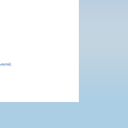
ыкулаў,