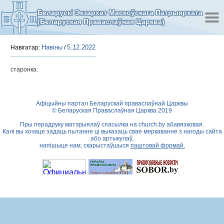
Беларускі Экзархат Маскоўскага Патрыярхата
(Беларуская Праваслаўная Царква)
Навіны
5.12.2022
Навігатар:
/
старонка:
Афіцыйны партал Беларускай праваслаўнай Царквы
© Беларуская Праваслаўная Царква 2019
Пры перадруку матэрыялаў спасылка на
church.by
абавязковая.
Калі вы хочаце задаць пытанне ці выказаць свае меркаванне з нагоды сайта
або артыкулаў,
напішыце нам, скарыстаўшыся
паштовай формай.