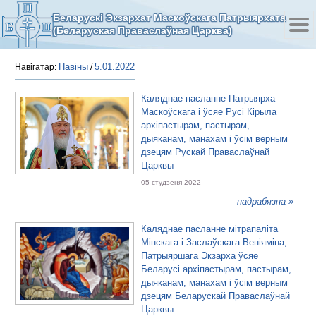
Беларускі Экзархат Маскоўскага Патрыярхата
(Беларуская Праваслаўная Царква)
Навіны
5.01.2022
Навігатар:
/
Каляднае пасланне Патрыярха
Маскоўскага і ўсяе Русі Кірыла
архіпастырам, пастырам,
дыяканам, манахам і ўсім верным
дзецям Рускай Праваслаўнай
Царквы
05 студзеня 2022
падрабязна »
Каляднае пасланне мітрапаліта
Мінскага і Заслаўскага Веніяміна,
Патрыяршага Экзарха ўсяе
Беларусі архіпастырам, пастырам,
дыяканам, манахам і ўсім верным
дзецям Беларускай Праваслаўнай
Царквы