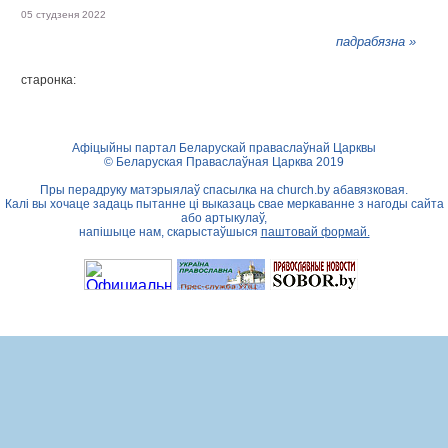
05 студзеня 2022
падрабязна »
старонка:
Афіцыйны партал Беларускай праваслаўнай Царквы
© Беларуская Праваслаўная Царква 2019
Пры перадруку матэрыялаў спасылка на
church.by
абавязковая.
Калі вы хочаце задаць пытанне ці выказаць свае меркаванне з нагоды сайта
або артыкулаў,
напішыце нам, скарыстаўшыся
паштовай формай.