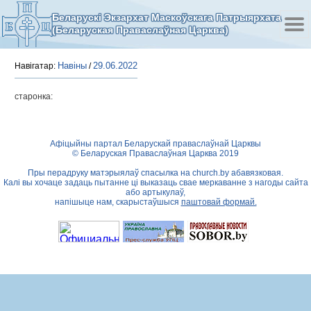
Беларускі Экзархат Маскоўскага Патрыярхата
(Беларуская Праваслаўная Царква)
Навіны
29.06.2022
Навігатар:
/
старонка:
Афіцыйны партал Беларускай праваслаўнай Царквы
© Беларуская Праваслаўная Царква 2019
Пры перадруку матэрыялаў спасылка на
church.by
абавязковая.
Калі вы хочаце задаць пытанне ці выказаць свае меркаванне з нагоды сайта
або артыкулаў,
напішыце нам, скарыстаўшыся
паштовай формай.