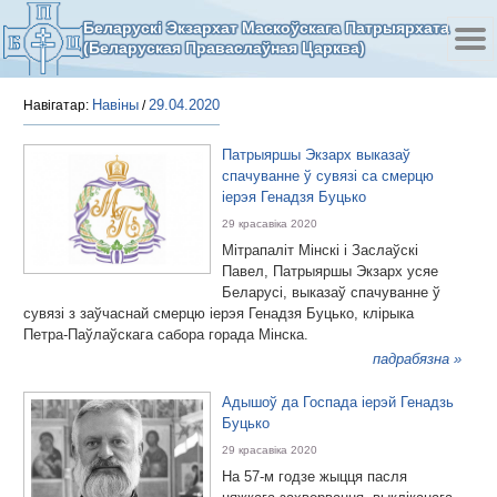
Беларускі Экзархат Маскоўскага Патрыярхата
(Беларуская Праваслаўная Царква)
Навіны
29.04.2020
Навігатар:
/
Патрыяршы Экзарх выказаў
спачуванне ў сувязі са смерцю
іерэя Генадзя Буцько
29 красавіка 2020
Мітрапаліт Мінскі і Заслаўскі
Павел, Патрыяршы Экзарх усяе
Беларусі, выказаў спачуванне ў
сувязі з заўчаснай смерцю іерэя Генадзя Буцько, клірыка
Петра-Паўлаўскага сабора горада Мінска.
падрабязна »
Адышоў да Госпада іерэй Генадзь
Буцько
29 красавіка 2020
На 57-м годзе жыцця пасля