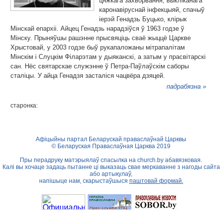
цяжкага захворвання, выкліканага
каронавіруснай інфекцыяй, спачыў
іерэй Генадзь Буцько, клірык
Мінскай епархіі. Айцец Генадзь нарадзіўся ў 1963 годзе ў
Мінску. Прыняўшы рашэнне прысвяціць сваё жыццё Царкве
Хрыстовай, у 2003 годзе быў рукапаложаны мітрапалітам
Мінскім і Слуцкім Філарэтам у дыяканскі, а затым у прасвітарскі
сан. Нёс святарскае служэнне ў Петра-Паўлаўскім саборы
сталіцы. У айца Генадзя засталіся чацвёра дзяцей.
падрабязна »
старонка:
Афіцыйны партал Беларускай праваслаўнай Царквы
© Беларуская Праваслаўная Царква 2019
Пры перадруку матэрыялаў спасылка на
church.by
абавязковая.
Калі вы хочаце задаць пытанне ці выказаць свае меркаванне з нагоды сайта
або артыкулаў,
напішыце нам, скарыстаўшыся
паштовай формай.