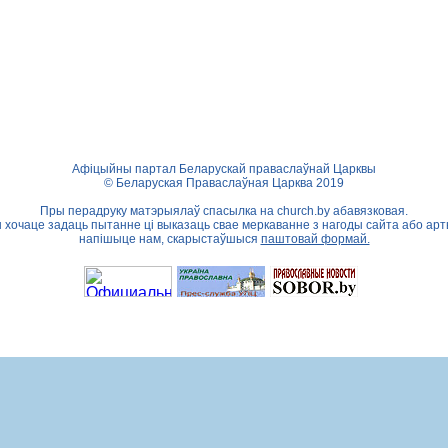
Афіцыйны партал Беларускай праваслаўнай Царквы
© Беларуская Праваслаўная Царква 2019
Пры перадруку матэрыялаў спасылка на
church.by
абавязковая.
ы хочаце задаць пытанне ці выказаць свае меркаванне з нагоды сайта або арт
напішыце нам, скарыстаўшыся
паштовай формай.