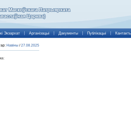
рхат Маскоўскага Патрыярхата
аваслаўная Царква)
кі Экзархат
Арганізацыі
Дакументы
Публікацыі
Кантакт
тар:
Навіны
/
27.08.2025
ка: