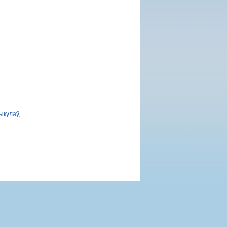
ыкулаў,