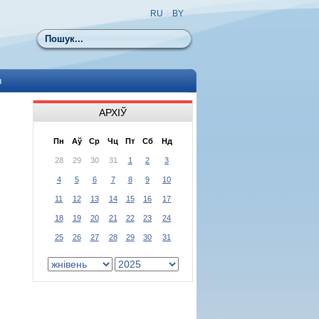
RU
|
BY
Пошук
ы
АРХІЎ
Пн
Аў
Ср
Чц
Пт
Сб
Нд
28
29
30
31
1
2
3
4
5
6
7
8
9
10
11
12
13
14
15
16
17
18
19
20
21
22
23
24
25
26
27
28
29
30
31