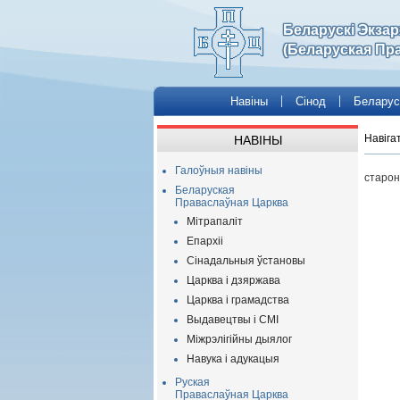
Беларускі Экза
(Беларуская Пр
Навіны
Сінод
Беларус
Навіга
НАВІНЫ
Галоўныя навіны
старон
Беларуская
Праваслаўная Царква
Мітрапаліт
Епархіі
Сінадальныя ўстановы
Царква і дзяржава
Царква і грамадства
Выдавецтвы і СМІ
Міжрэлігійны дыялог
Навука і адукацыя
Руская
Праваслаўная Царква