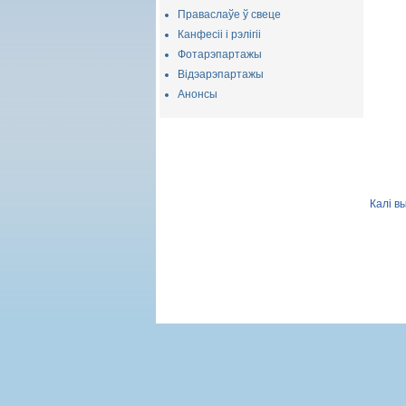
Праваслаўе ў свеце
Канфесіі і рэлігіі
Фотарэпартажы
Відэарэпартажы
Анонсы
Калі в